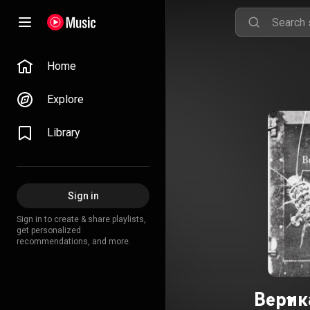
Home
Explore
Library
Sign in
Sign in to create & share playlists,
get personalized
recommendations, and more.
Верти