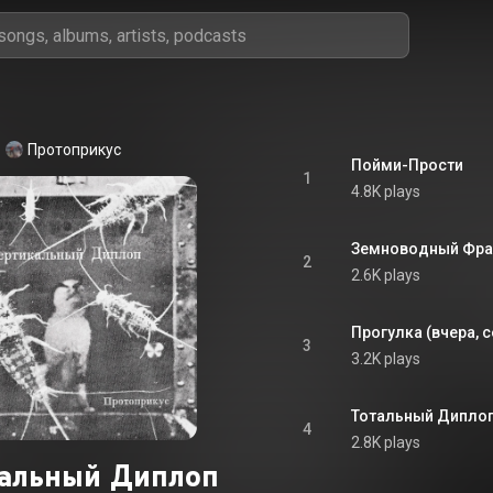
Протоприкус
Пойми-Прости
1
4.8K plays
Земноводный Фра
2
2.6K plays
Прогулка (вчера, с
3
3.2K plays
Тотальный Дипло
4
2.8K plays
кальный Диплоп