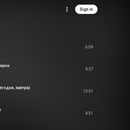
Sign in
6:09
ерок
4:37
егодня, завтра)
13:51
п
4:51