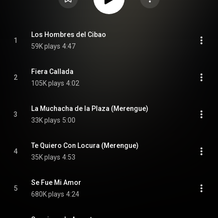
Los Hombres del Cibao
1
59K plays
4:47
Fiera Callada
2
105K plays
4:02
La Muchacha de la Plaza (Merengue)
3
33K plays
5:00
Te Quiero Con Locura (Merengue)
4
35K plays
4:53
Se Fue Mi Amor
5
680K plays
4:24