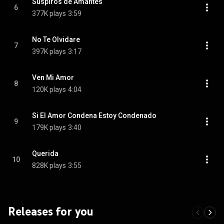
Suspiros de Amantes
6
377K plays
3:59
No Te Olvidare
7
397K plays
3:17
Ven Mi Amor
8
120K plays
4:04
Si El Amor Condena Estoy Condenado
9
179K plays
3:40
Querida
10
828K plays
3:55
Releases for you