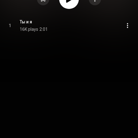
Ты и я
1
16K plays
2:01