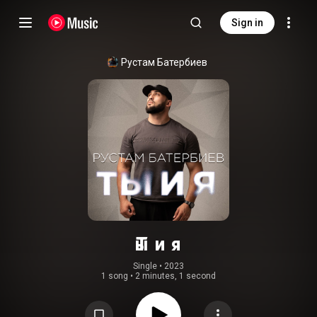
Sign in
Рустам Батербиев
Ты и я
Single
 • 
2023
1 song
•
2 minutes, 1 second