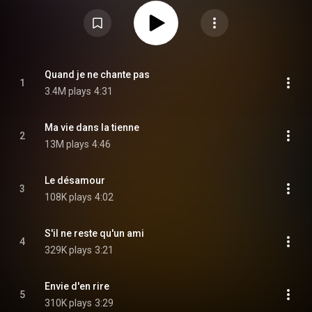
Attribution CC-BY-SA 3.0 (
https://creativecommons.org/licenses/...
)
Quand je ne chante pas
1
3.4M plays
4:31
Ma vie dans la tienne
2
13M plays
4:46
Le désamour
3
108K plays
4:02
S'il ne reste qu'un ami
4
329K plays
3:21
Envie d'en rire
5
310K plays
3:29