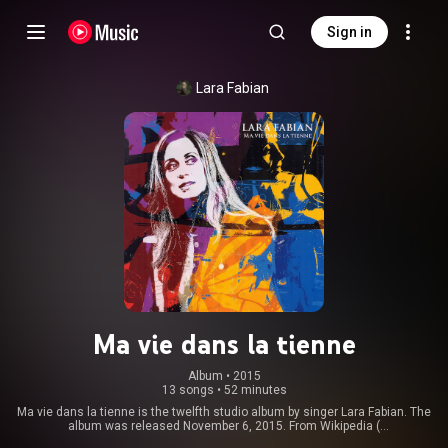
Sign in
Lara Fabian
Ma vie dans la tienne
Album
 • 
2015
13 songs
•
52 minutes
Ma vie dans la tienne is the twelfth studio album by singer Lara Fabian. The
album was released November 6, 2015. From Wikipedia (
https://en.wikipedia.org/wiki/Ma_vie_...
) under Creative Commons