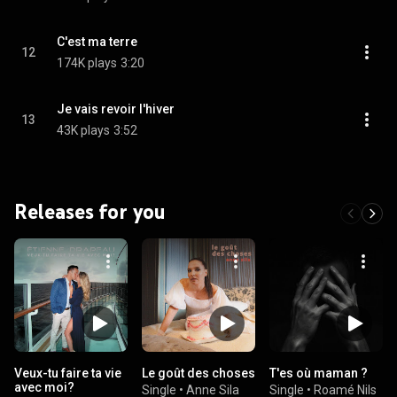
C'est ma terre
12
174K plays
3:20
Je vais revoir l'hiver
13
43K plays
3:52
Releases for you
Veux-tu faire ta vie
Le goût des choses
T'es où maman ?
avec moi?
Single
•
Anne Sila
Single
•
Roamé Nils