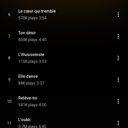
Le cœur qui tremble
6
570K plays
3:54
Ton désir
7
450K plays
4:40
L'illusionniste
8
115K plays
3:53
Elle danse
9
84K plays
3:37
Relève-toi
10
541K plays
4:00
L'oubli
11
3.7M plays
4:45