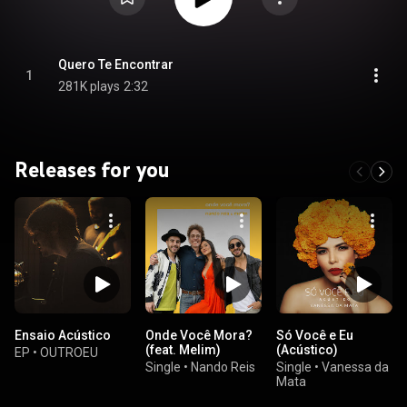
Quero Te Encontrar
1
281K plays
2:32
Releases for you
Ensaio Acústico
Onde Você Mora?
Só Você e Eu
(feat. Melim)
(Acústico)
EP
•
OUTROEU
Single
•
Nando Reis
Single
•
Vanessa da
Mata