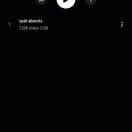
spät abends
1
120K plays
2:08