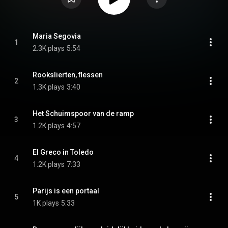
Maria Segovia
1
2.3K plays
5:54
Rookslierten, flessen
2
1.3K plays
3:40
Het Schuimspoor van de ramp
3
1.2K plays
4:57
El Greco in Toledo
4
1.2K plays
7:33
Parijs is een portaal
5
1K plays
5:33