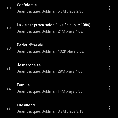
Confidentiel
18
Jean-Jacques Goldman
5.3M plays
2:35
La vie par procuration (Live En public 1986)
19
Jean-Jacques Goldman
21M plays
4:02
Parler d'ma vie
20
Jean-Jacques Goldman
432K plays
5:02
Je marche seul
21
Jean-Jacques Goldman
28M plays
4:03
Famille
22
Jean-Jacques Goldman
14M plays
5:35
Elle attend
23
Jean-Jacques Goldman
3.8M plays
3:13