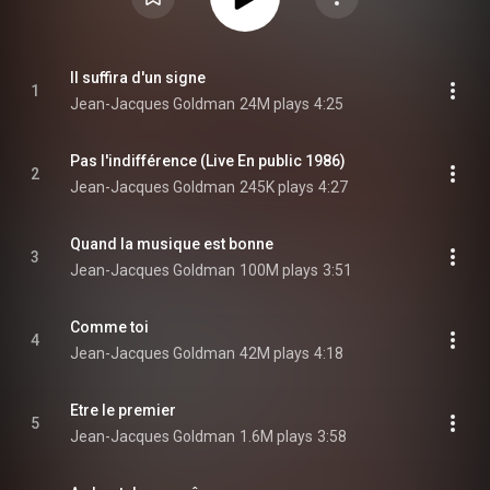
Il suffira d'un signe
1
Jean-Jacques Goldman
24M plays
4:25
Pas l'indifférence (Live En public 1986)
2
Jean-Jacques Goldman
245K plays
4:27
Quand la musique est bonne
3
Jean-Jacques Goldman
100M plays
3:51
Comme toi
4
Jean-Jacques Goldman
42M plays
4:18
Etre le premier
5
Jean-Jacques Goldman
1.6M plays
3:58