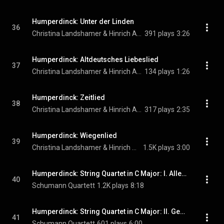
Humperdinck: Unter der Linden
36
Christina Landshamer & Hinrich Alpers
391 plays
3:26
Humperdinck: Altdeutsches Liebeslied
37
Christina Landshamer & Hinrich Alpers
134 plays
1:26
Humperdinck: Zeitlied
38
Christina Landshamer & Hinrich Alpers
317 plays
2:35
Humperdinck: Wiegenlied
39
Christina Landshamer & Hinrich Alpers
1.5K plays
3:00
Humperdinck: String Quartet in C Major: I. Allegro moderato
40
Schumann Quartett
1.2K plays
8:18
Humperdinck: String Quartet in C Major: II. Gemächlich
41
Schumann Quartett
601 plays
6:00