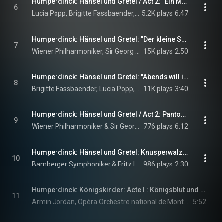
Humperdinck: Hänsel und Gretel / Act 2: "Ein Männlein steht im Walde"
6
Lucia Popp, Brigitte Fassbaender, Wiener Philharmoniker, and Sir Georg Solti
5.2K plays
6:47
Humperdinck: Hänsel und Gretel: "Der kleine Sandmann bin ich"
7
Wiener Philharmoniker, Sir Georg Solti, Norma Burrowes, Brigitte Fassbaender, and Lucia Popp
15K plays
2:50
Humperdinck: Hänsel und Gretel: "Abends will ich schlafen gehn"
8
Brigitte Fassbaender, Lucia Popp, Wiener Philharmoniker, and Sir Georg Solti
11K plays
3:40
Humperdinck: Hänsel und Gretel / Act 2: Pantomime
9
Wiener Philharmoniker & Sir Georg Solti
776 plays
6:12
Humperdinck: Hänsel und Gretel: Knusperwalzer
10
Bamberger Symphoniker & Fritz Lehmann
986 plays
2:30
Humperdinck: Königskinder: Acte I : Königsblut und Bettelblut (Live at Opéra Berlioz-Le Corum, Montpellier / July, 27th, 2005)
11
Armin Jordan, Opéra Orchestre national de Montpellier Occitanie, Detlef Roth, Nora Gubisch, Jonas Kaufmann, and Ofelia Sala
5:52