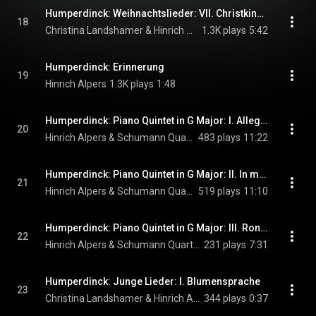
Humperdinck: Weihnachtslieder: VII. Christkindleins Wiegenlied
18
Christina Landshamer & Hinrich Alpers
1.3K plays
5:42
Humperdinck: Erinnerung
19
Hinrich Alpers
1.3K plays
1:48
Humperdinck: Piano Quintet in G Major: I. Allegro moderato
20
Hinrich Alpers & Schumann Quartett
483 plays
11:22
Humperdinck: Piano Quintet in G Major: II. In memoriam defunctae. Adagio
21
Hinrich Alpers & Schumann Quartett
519 plays
11:10
Humperdinck: Piano Quintet in G Major: III. Rondo scherzando. Allegro
22
Hinrich Alpers & Schumann Quartett
231 plays
7:31
Humperdinck: Junge Lieder: I. Blumensprache
23
Christina Landshamer & Hinrich Alpers
344 plays
0:37