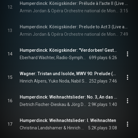
Humperdinck: Königskinder: Prélude à l'acte II (Live at Opéra Berlioz-Le Corum, Montpellier / July, 27th, 2005)
12
Armin Jordan & Opéra Orchestre national de Montpellier Occitanie
3:15
Humperdinck: Königskinder: Prelude to Act 3 (Live at Opéra Berlioz-Le Corum, Montpellier / July, 27th, 2005)
13
Armin Jordan & Opéra Orchestre national de Montpellier Occitanie
7:49
Humperdinck: Königskinder: "Verdorben! Gestorben!"
14
Eberhard Wächter, Radio-Symphonie-Orchester Berlin, & Gustav Konig
699 plays
6:26
Wagner: Tristan und Isolde, WWV 90: Prelude (Arr. by Humperdinck)
15
Hinrich Alpers, Yuko Noda, Nabil Shehata, Schumann Quartett, and Richard Wagner
252 plays
7:46
Humperdinck: Weihnachtslieder: No. 3, An das Christkind
16
Dietrich Fischer-Dieskau & Jörg Demus
2.9K plays
1:40
Humperdinck: Weihnachtslieder: I. Weihnachten
17
Christina Landshamer & Hinrich Alpers
5.2K plays
3:08