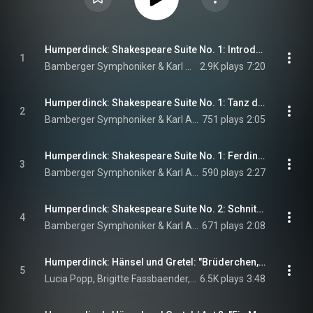
Humperdinck: Shakespeare Suite No. 1: Introduction
1
Bamberger Symphoniker & Karl Anton Rickenbacher
2.9K plays
7:20
Humperdinck: Shakespeare Suite No. 1: Tanz der Luft- und Wassergeister
2
Bamberger Symphoniker & Karl Anton Rickenbacher
751 plays
2:05
Humperdinck: Shakespeare Suite No. 1: Ferdinand und Miranda
3
Bamberger Symphoniker & Karl Anton Rickenbacher
590 plays
2:27
Humperdinck: Shakespeare Suite No. 2: Schnittertanz
4
Bamberger Symphoniker & Karl Anton Rickenbacher
671 plays
2:08
Humperdinck: Hänsel und Gretel: "Brüderchen, komm tanz mit mir"
5
Lucia Popp, Brigitte Fassbaender, Wiener Philharmoniker, and Sir Georg Solti
6.5K plays
3:48