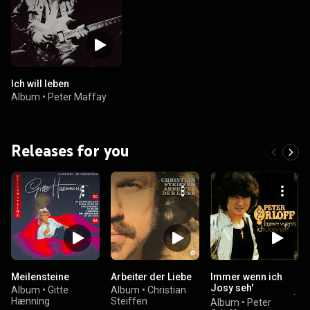
Ich will leben
Album
•
Peter Maffay
Releases for you
Meilensteine
Arbeiter der Liebe
Immer wenn ich
Josy seh'
Album
•
Gitte
Album
•
Christian
(Remastered 2023)
Hænning
Steiffen
Album
•
Peter