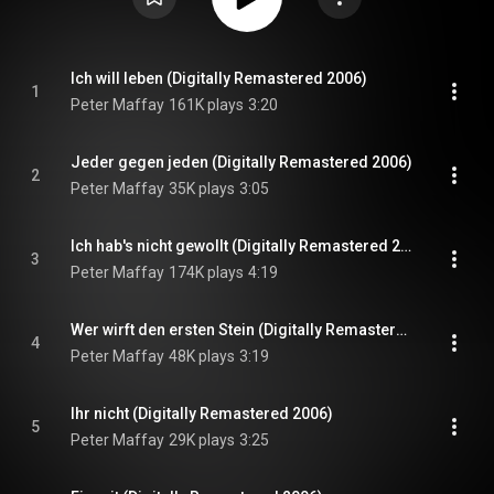
Ich will leben (Digitally Remastered 2006)
1
Peter Maffay
161K plays
3:20
Jeder gegen jeden (Digitally Remastered 2006)
2
Peter Maffay
35K plays
3:05
Ich hab's nicht gewollt (Digitally Remastered 2006)
3
Peter Maffay
174K plays
4:19
Wer wirft den ersten Stein (Digitally Remastered 2006)
4
Peter Maffay
48K plays
3:19
Ihr nicht (Digitally Remastered 2006)
5
Peter Maffay
29K plays
3:25