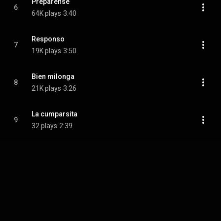
Preparense
6
64K plays
3:40
Responso
7
19K plays
3:50
Bien milonga
8
21K plays
3:26
La cumparsita
9
32 plays
2:39