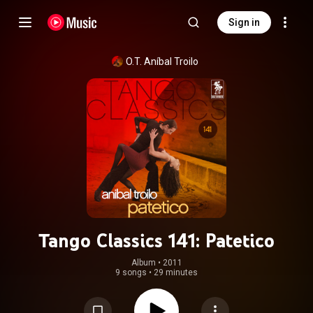
Sign in
O.T. Aníbal Troilo
Tango Classics 141: Patetico
Album
 • 
2011
9 songs
•
29 minutes