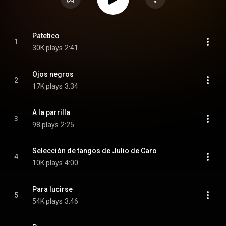
Patetico
1
30K plays
2:41
Ojos negros
2
17K plays
3:34
A la parrilla
3
98 plays
2:25
Selección de tangos de Julio de Caro
4
10K plays
4:00
Para lucirse
5
54K plays
3:46