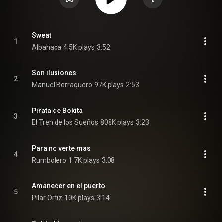
Sweat
1
Albahaca
4.5K plays
3:52
Son ilusiones
2
Manuel Berraquero
97K plays
2:53
Pirata de Bokita
3
El Tren de los Sueños
808K plays
3:23
Para no verte mas
4
Rumbolero
1.7K plays
3:08
Amanecer en el puerto
5
Pilar Ortiz
10K plays
3:14