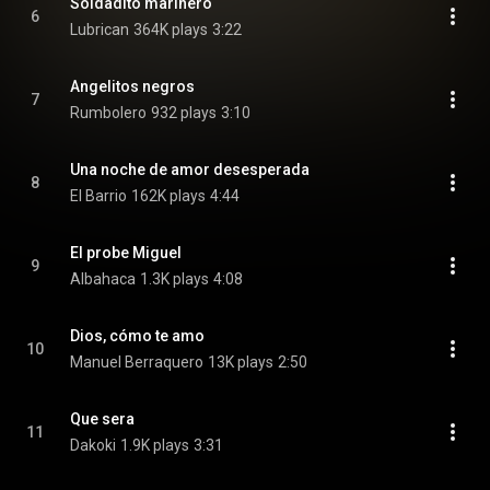
Soldadito marinero
6
Lubrican
364K plays
3:22
Angelitos negros
7
Rumbolero
932 plays
3:10
Una noche de amor desesperada
8
El Barrio
162K plays
4:44
El probe Miguel
9
Albahaca
1.3K plays
4:08
Dios, cómo te amo
10
Manuel Berraquero
13K plays
2:50
Que sera
11
Dakoki
1.9K plays
3:31