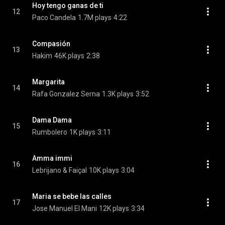
Hoy tengo ganas de ti
12
Paco Candela
1.7M plays
4:22
Compasión
13
Hakim
46K plays
2:38
Margarita
14
Rafa Gonzalez Serna
1.3K plays
3:52
Dama Dama
15
Rumbolero
1K plays
3:11
Amma immi
16
Lebrijano & Faiçal
10K plays
3:04
Maria se bebe las calles
17
Jose Manuel El Mani
12K plays
3:34