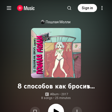
Sign in
Пошлая Молли
8 способов как бросить...
Album
 • 
2017
8 songs
•
25 minutes