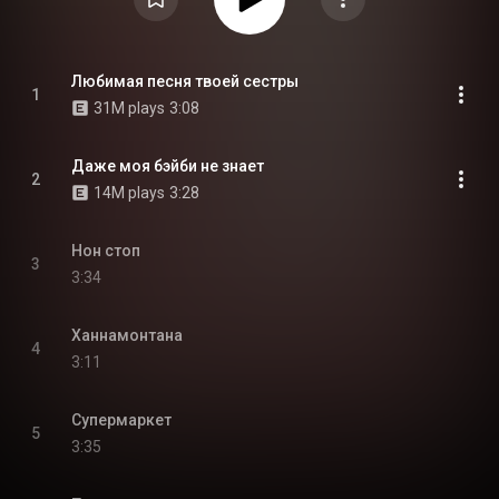
Любимая песня твоей сестры
1
31M plays
3:08
Даже моя бэйби не знает
2
14M plays
3:28
Нон стоп
3
3:34
Ханнамонтана
4
3:11
Супермаркет
5
3:35