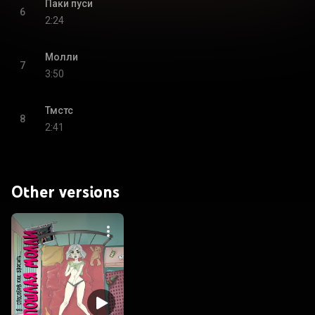
Паки пуси
6
2:24
Молли
7
3:50
Тмстс
8
2:41
Other versions