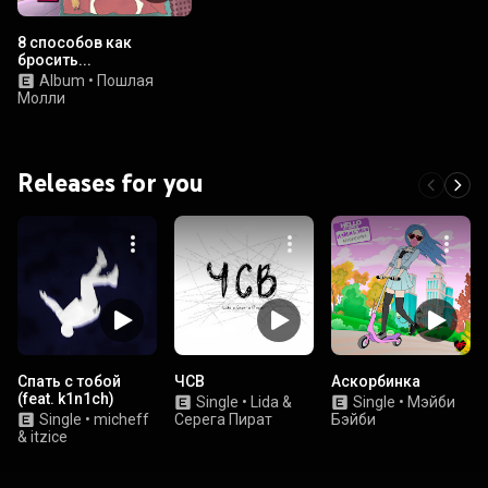
8 способов как
бросить...
Album
•
Пошлая
Молли
Releases for you
Спать с тобой
ЧСВ
Аскорбинка
(feat. k1n1ch)
Single
•
Lida &
Single
•
Мэйби
Single
•
micheff
Серега Пират
Бэйби
& itzice