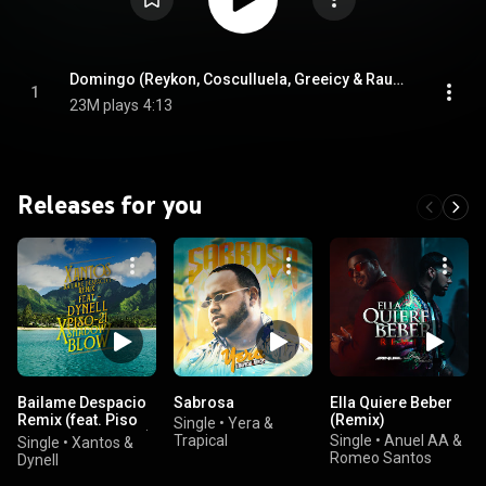
Domingo (Reykon, Cosculluela, Greeicy & Rauw Alejandro) [Remix] (feat. Greeicy, Rauw Alejandro & Cosculluela)
1
23M plays
4:13
Releases for you
Bailame Despacio
Sabrosa
Ella Quiere Beber
Remix (feat. Piso
(Remix)
Single
•
Yera &
21 & Shadow Blow)
Trapical
Single
•
Anuel AA &
Single
•
Xantos &
Romeo Santos
Dynell