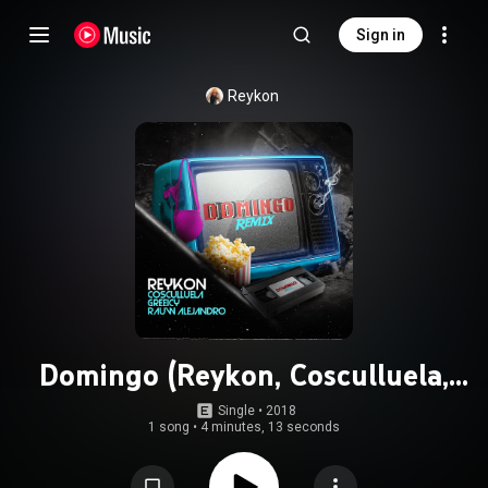
Sign in
Reykon
Domingo (Reykon, Cosculluela,
Greeicy & Rauw Alejandro) (Remix)
Single
 • 
2018
1 song
•
4 minutes, 13 seconds
(feat. Greeicy, Rauw Alejandro &
Cosculluela)