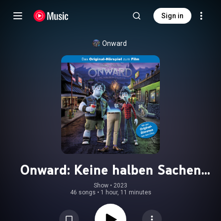
Sign in
Onward
Onward: Keine halben Sachen
(Hörspiel zum Disney/Pixar Film)
Show
 • 
2023
46 songs
•
1 hour, 11 minutes