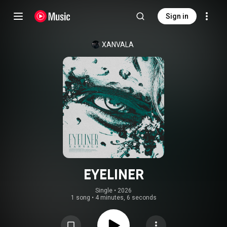
Sign in
XANVALA
EYELINER
Single
 • 
2026
1 song
•
4 minutes, 6 seconds