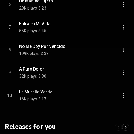
De Música Ligera
6
29K plays
3:23
Entra en Mi Vida
7
55K plays
3:45
No Me Doy Por Vencido
8
199K plays
3:33
A Puro Dolor
9
32K plays
3:30
La Muralla Verde
10
16K plays
3:17
Releases for you