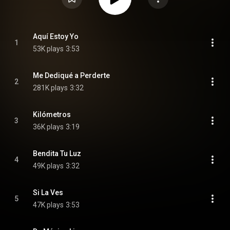
Aquí Estoy Yo
1
53K plays
3:53
Me Dediqué a Perderte
2
281K plays
3:32
Kilómetros
3
36K plays
3:19
Bendita Tu Luz
4
49K plays
3:32
Si La Ves
5
47K plays
3:53