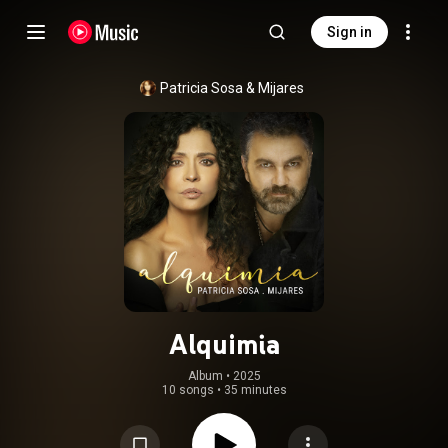
Sign in
Patricia Sosa
 & 
Mijares
Alquimia
Album
 • 
2025
10 songs
•
35 minutes