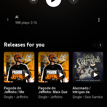
Aí
1
98K plays
3:16
Releases for you
Pagode do
Pagode do
Alucinado /
Jeffinho / Me
Jeffinho: Mais Que
Intrigas da
Bloqueia / Instinto /
Amigo / Acordar
oposição / Desse
Single
•
Jeffinho
Single
•
Jeffinho
Single
•
Seis Samba
Ela / É Natural
Com Você / Tchau
jeito é ruim pra
e Bença / Teu
mim - Ao Vivo