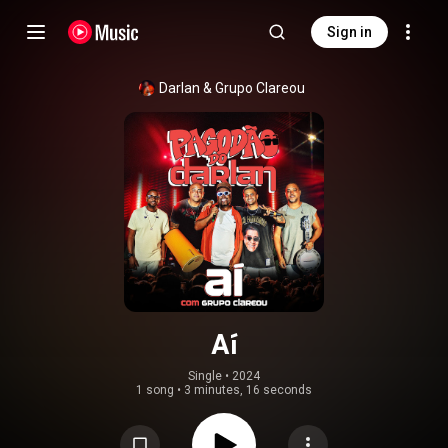
Sign in
Darlan
 & 
Grupo Clareou
Aí
Single
 • 
2024
1 song
•
3 minutes, 16 seconds