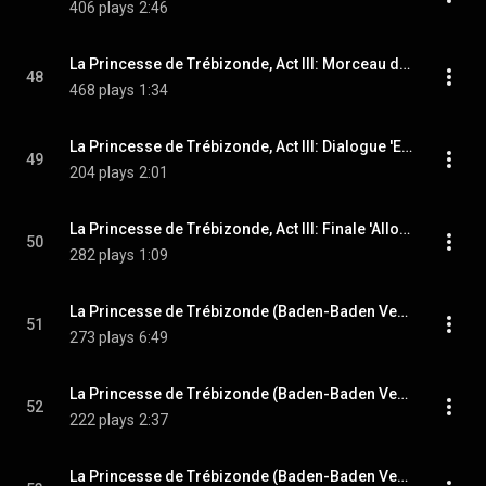
406 plays
2:46
La Princesse de Trébizonde, Act III: Morceau d'ensemble 'La la la la' (Chorus)
48
468 plays
1:34
La Princesse de Trébizonde, Act III: Dialogue 'Ecoutez, on a frappe' (Paola, Casimir, Sparadrap, Raphael, Regina, Cabriolo)
49
204 plays
2:01
La Princesse de Trébizonde, Act III: Finale 'Allons Mariez-vous tous' (Casimir, Zanetta, Chorus)
50
282 plays
1:09
La Princesse de Trébizonde (Baden-Baden Version), Act I: Choeur et scene 'Fetons l'anniversaire' (Chorus, Cicognini, jeunes filles, Cabriolo, le Baron, Regina, Paola)
51
273 plays
6:49
La Princesse de Trébizonde (Baden-Baden Version), Act I: Couplets de Zanetta 'Pardon papa' (Zanetta)
52
222 plays
2:37
La Princesse de Trébizonde (Baden-Baden Version), Act I: Romance de Raphael 'Elle agitait son eventail' (Raphael)