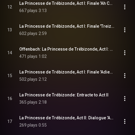
La Princesse de Trébizonde, Act I: Finale 'Ah Ce spectacle etait charmant' (Chorus, Zanetta, Cabriolo, Tremolini, Regina, le Directeur)
12
667 plays
3:13
La Princesse de Trébizonde, Act I: Finale 'Treize cent treize' (Chorus, Cabriolo, Zanetta, Regina)
13
602 plays
2:59
Offenbach: La Princesse de Trébizonde, Act I: Finale 'Adieu, patron, moi je vous quitte' (Tremolini, Cabriolo, Regina, Paola)
14
471 plays
1:02
La Princesse de Trébizonde, Act I: Finale 'Adieu, baraque hereditaire' (Zanetta, Regina, Paola, Trémolini, Cabriolo, Chorus)
15
502 plays
2:12
La Princesse de Trébizonde: Entracte to Act II
16
365 plays
2:18
La Princesse de Trébizonde, Act II: Dialogue 'Ah Dame On rit pas souvent ici' (Regina, Paola, Cabriolo, Zanetta)
17
269 plays
0:55