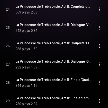
La Princesse de Trébizonde, Act II: Couplets de la canne 'Me maquille-je comme on dit' (Casimir)
24
569 plays
2:03
La Princesse de Trébizonde, Act II: Dialogue 'Vous etes bien connu, Prince' (Sparadrap, Casimir, Raphael)
25
242 plays
0:34
La Princesse de Trébizonde, Act II: Couplets 'Elle est peinte admirablement' (Raphael)
26
286 plays
1:59
La Princesse de Trébizonde, Act II: Dialogue 'Quand tu auras ta princesse' (Casimir, Raphael, Paola, Cabriolo)
27
232 plays
1:09
La Princesse de Trébizonde, Act II: Finale 'Quoi, c'est le prince Casimir' (Chorus, Casimir, Cabriolo, Regina, Zanetta, Tremolini, Sparadrap, Paola)
28
344 plays
1:17
La Princesse de Trébizonde, Act II: Finale 'Femme du grand Rhotomago' (Zanetta, Chorus)
29
780 plays
2:34