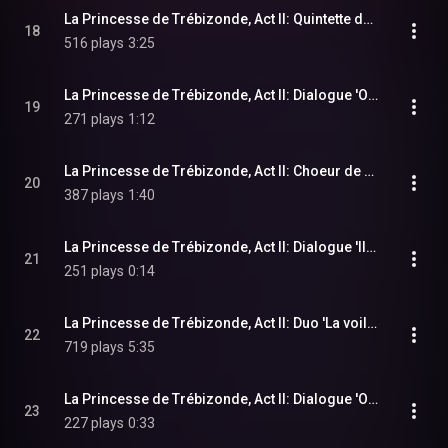
La Princesse de Trébizonde, Act II: Quintette des assiettes 'Oh ! Oui c'etait le bon temps' (Cabriolo, Tremolini, Zanetta, Regina, Paola)
18
516 plays
3:25
La Princesse de Trébizonde, Act II: Dialogue 'Oh J'avais besoin de ca' (Cabriolo, Regina, Paola, Tremolini, Raphael, Zanetta, Sparadrap, Casimir)
19
271 plays
1:12
La Princesse de Trébizonde, Act II: Choeur de chasse 'Voila un tas de chasseurs' (Cabriolo, Chorus, Paola, Zanetta, Regina, Tremolini)
20
387 plays
1:40
La Princesse de Trébizonde, Act II: Dialogue 'Ils s'eloignent' (Raphael)
21
251 plays
0:14
La Princesse de Trébizonde, Act II: Duo 'La voila' (Raphael, Zanetta)
22
719 plays
5:35
La Princesse de Trébizonde, Act II: Dialogue 'Oui, mon cher amour' (Raphael, Zanetta, Casimir, Sparadrap)
23
227 plays
0:33