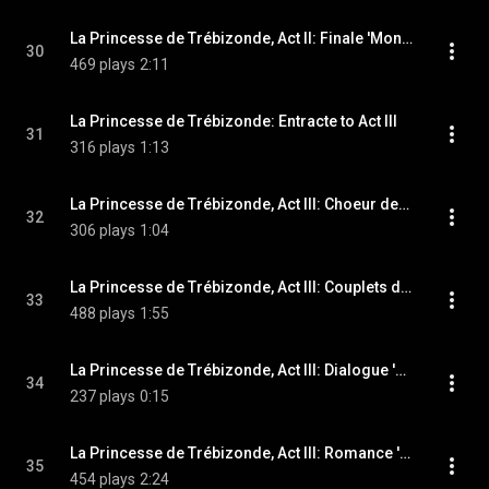
La Princesse de Trébizonde, Act II: Finale 'Mon bonheur est complet' (Chorus)
30
469 plays
2:11
La Princesse de Trébizonde: Entracte to Act III
31
316 plays
1:13
La Princesse de Trébizonde, Act III: Choeur des pages 'Ah quel ennui Quel sot metier' (Les pages)
32
306 plays
1:04
La Princesse de Trébizonde, Act III: Couplets des pages 'Cet enfant manquait d'audace' (Les pages)
33
488 plays
1:55
La Princesse de Trébizonde, Act III: Dialogue 'Mon papa part pour la chasse aux flambeaux' (Raphael)
34
237 plays
0:15
La Princesse de Trébizonde, Act III: Romance 'Fleur qui se fane avant d'eclore' (Raphael)
35
454 plays
2:24