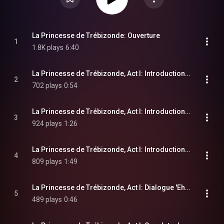
La Princesse de Trébizonde: Ouverture
1
1.8K plays
6:40
La Princesse de Trébizonde, Act I: Introduction 'Entrez, messieurs et dames' (Chorus, le Directeur)
2
702 plays
0:54
La Princesse de Trébizonde, Act I: Introduction 'Ce chateau mis en loterie' (Chorus)
3
924 plays
1:26
La Princesse de Trébizonde, Act I: Introduction 'Messieurs, pretez-moi vos oreilles' (Tremolini, chorus)
4
809 plays
1:49
La Princesse de Trébizonde, Act I: Dialogue 'Eh bien, Papa, il n'y a donc pas de seance' (Regina, Cabriolo, Paola, Zanetta)
5
489 plays
0:46