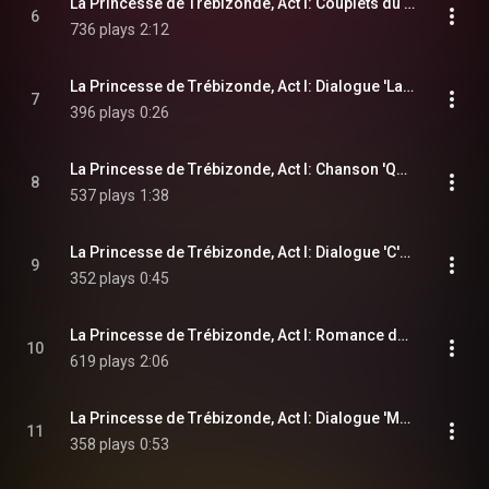
La Princesse de Trébizonde, Act I: Couplets du nez casse 'Ah quel malheur' (Zanetta, Regina, Paola, Tremolini, Cabriolo)
6
736 plays
2:12
La Princesse de Trébizonde, Act I: Dialogue 'La Princesse de Trébizonde, la merveille de ma collection' (Cabriolo, Regina, Tremolini, Paola)
7
396 plays
0:26
La Princesse de Trébizonde, Act I: Chanson 'Quand je suis sur la corde raide' (Regina)
8
537 plays
1:38
La Princesse de Trébizonde, Act I: Dialogue 'C'est bon ! La representation va commencer' (Cabriolo, Regina, Sparadrap, Raphael)
9
352 plays
0:45
La Princesse de Trébizonde, Act I: Romance des tourterelles 'Une jeune fille passait' (Raphael)
10
619 plays
2:06
La Princesse de Trébizonde, Act I: Dialogue 'Mais comment? Vous n'avez pas d'argent!' (Sparadrap, Raphael)
11
358 plays
0:53