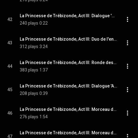
La Princesse de Trébizonde, Act III: Dialogue 'Regina ! Ton pere' (Tremolini, Regina)
42
240 plays
0:22
La Princesse de Trébizonde, Act III: Duo de l'enlevement 'Moment fatal, helas' (Tremolini, Regina)
43
312 plays
3:24
La Princesse de Trébizonde, Act III: Ronde des pages 'Faisons notre ronde' (Les pages)
44
383 plays
1:37
La Princesse de Trébizonde, Act III: Dialogue 'Ah J'entends le craquement d'une chaussure' (Paola, Regina, Zanetta, Sparadrap, Tremolini, Raphael)
45
208 plays
0:39
La Princesse de Trébizonde, Act III: Morceau d'ensemble 'Nous voila Nous voila Nous voila' (Les pages, Sparadrap, Raphael, Zanetta, Tremolini)
46
276 plays
1:54
La Princesse de Trébizonde, Act III: Morceau d'ensemble 'O malvoisie' (Raphael, Zanetta, Regina, Sparadrap, Tremolini, Chorus)
47