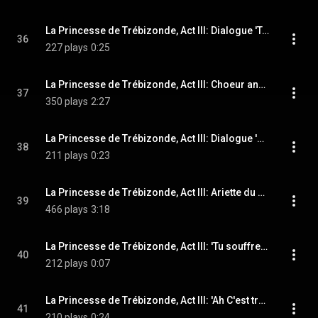
La Princesse de Trébizonde, Act III: Dialogue 'Tada Nous voila en fete' (Cabriolo, Zanetta, Regina, Paola, Tremolini, Sparadrap)
36
227 plays
0:25
La Princesse de Trébizonde, Act III: Choeur and couplets 'Voila le prince Casimir' (Cabriolo, Chorus, Casimir, Sparadrap, Raphael)
37
350 plays
2:27
La Princesse de Trébizonde, Act III: Dialogue 'Vive le prince Casimir' (Sparadrap, Casimir)
38
211 plays
0:23
La Princesse de Trébizonde, Act III: Ariette du mal de dents 'D'où vient cette crise soudaine' (Casimir, Raphael, Zanetta, Regina, Paola, Tremolini, Sparadrap, Chorus)
39
466 plays
3:18
La Princesse de Trébizonde, Act III: 'Tu souffres donc beaucoup' (Zanetta, Raphael, Casimir, Chorus)
40
212 plays
0:07
La Princesse de Trébizonde, Act III: 'Ah C'est trop souffrir' (Chorus)
41
210 plays
0:24