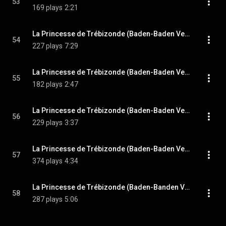
53
169 plays
2:21
La Princesse de Trébizonde (Baden-Baden Version), Act I: Quatuor 'Oh les belles femmes' (Sparadrap, Casimir, Regina, Paola)
54
227 plays
7:29
La Princesse de Trébizonde (Baden-Baden Version): Entracte to Act II
55
182 plays
2:47
La Princesse de Trébizonde (Baden-Baden Version), Act II: Choeur et ensemble 'Non ! Rien ne vaut ce musee' (Chorus, Tremolini, Pietro, Carlo, Peppo, Horcio)
56
229 plays
3:37
La Princesse de Trébizonde (Baden-Baden Version), Act II: Duo avec choeur 'Quand un papa part' (Zanetta, Raphael, Chorus)
57
374 plays
4:34
La Princesse de Trébizonde (Baden-Banden Version), Act II: Trio du melon 'Que c'est bon le melon' (Regina, Tremolini, Zanetta, Raphael)
58
287 plays
5:06