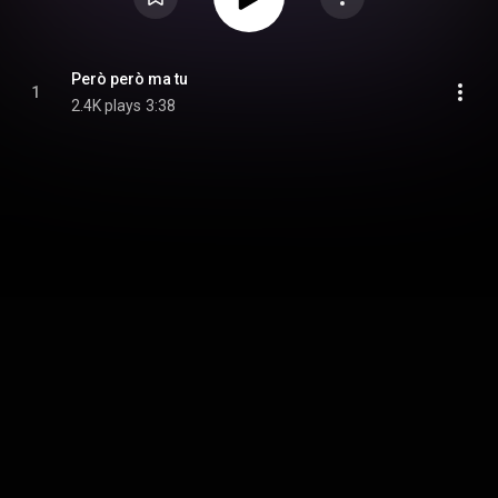
Però però ma tu
1
2.4K plays
3:38