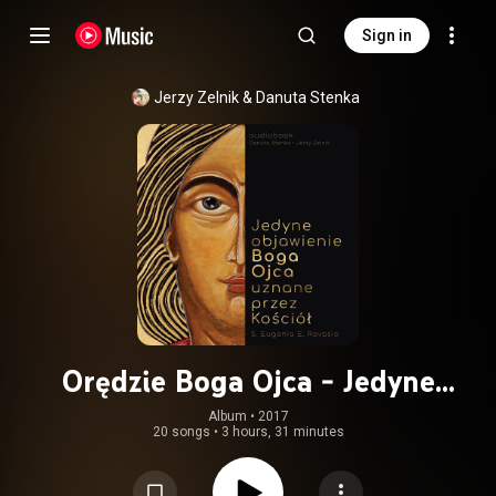
Sign in
Jerzy Zelnik
 & 
Danuta Stenka
Orędzie Boga Ojca - Jedyne
Objawienie Boga Ojca Uznane Przez
Album
 • 
2017
20 songs
•
3 hours, 31 minutes
Kościół