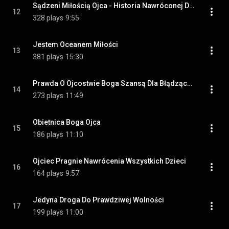
Sądzeni Miłością Ojca - Historia Nawróconej Duszy
12
328 plays
9:55
Jestem Oceanem Miłości
13
381 plays
15:30
Prawda O Ojcostwie Boga Szansą Dla Błądzących
14
273 plays
11:49
Obietnica Boga Ojca
15
186 plays
11:10
Ojciec Pragnie Nawrócenia Wszystkich Dzieci
16
164 plays
9:57
Jedyna Droga Do Prawdziwej Wolności
17
199 plays
11:00