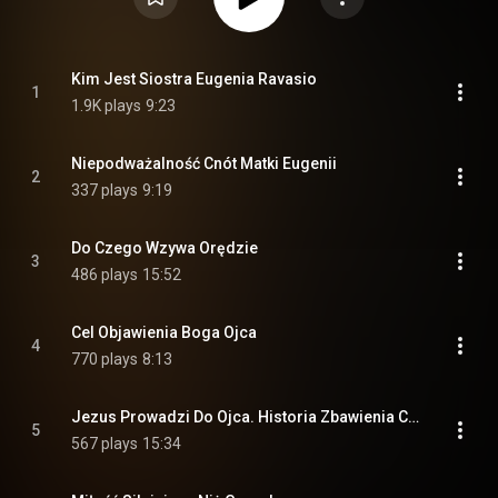
Kim Jest Siostra Eugenia Ravasio
1
1.9K plays
9:23
Niepodważalność Cnót Matki Eugenii
2
337 plays
9:19
Do Czego Wzywa Orędzie
3
486 plays
15:52
Cel Objawienia Boga Ojca
4
770 plays
8:13
Jezus Prowadzi Do Ojca. Historia Zbawienia Człowieka
5
567 plays
15:34