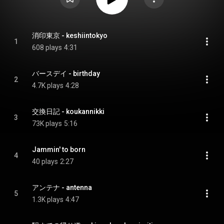
消印東京 - keshiintokyo
1
608 plays
4:31
バースデイ - birthday
2
4.7K plays
4:28
交換日記 - koukannikki
3
73K plays
5:16
Jammin' to born
4
40 plays
2:27
アンテナ - antenna
5
1.3K plays
4:47