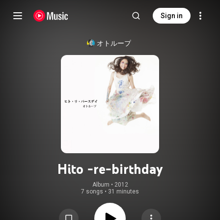
Sign in
オトループ
Hito -re-birthday
Album
 • 
2012
7 songs
•
31 minutes