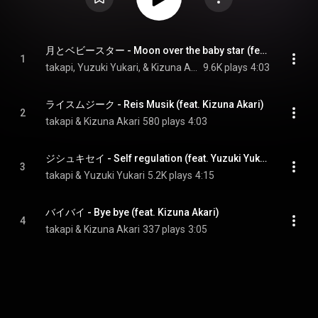
月とベビースター - Moon over the baby star (feat. Yuzuki Yukari&Kizuna Akari)
1
takapi, Yuzuki Yukari, & Kizuna Akari
9.6K plays
4:03
ライスムジーク - Reis Musik (feat. Kizuna Akari)
2
takapi & Kizuna Akari
580 plays
4:03
ジシュキセイ - Self regulation (feat. Yuzuki Yukari)
3
takapi & Yuzuki Yukari
5.2K plays
4:15
バイバイ - Bye bye (feat. Kizuna Akari)
4
takapi & Kizuna Akari
337 plays
3:05