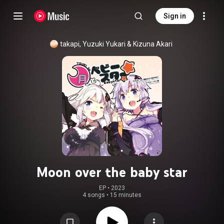
Sign in
takapi
, 
Yuzuki Yukari
 & 
Kizuna Akari
Moon over the baby star
EP
 • 
2023
4 songs
•
15 minutes