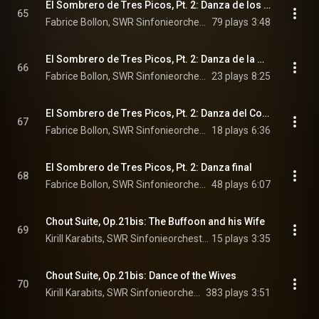
El Sombrero de Tres Picos, Pt. 2: Danza de los Vecinos
65
Fabrice Bollon, SWR Sinfonieorchester Baden-Baden und Freiburg, & Manuel de Falla
79 plays
3:48
El Sombrero de Tres Picos, Pt. 2: Danza de la Molinero
66
Fabrice Bollon, SWR Sinfonieorchester Baden-Baden und Freiburg, Ofelia Sala, and Manuel de Falla
23 plays
8:25
El Sombrero de Tres Picos, Pt. 2: Danza del Corregidor
67
Fabrice Bollon, SWR Sinfonieorchester Baden-Baden und Freiburg, & Manuel de Falla
18 plays
6:36
El Sombrero de Tres Picos, Pt. 2: Danza final
68
Fabrice Bollon, SWR Sinfonieorchester Baden-Baden und Freiburg, & Manuel de Falla
48 plays
6:07
Chout Suite, Op.21bis: The Buffoon and his Wife
69
Kirill Karabits, SWR Sinfonieorchester Baden-Baden und Freiburg, & Sergei Prokofiev
15 plays
3:35
Chout Suite, Op.21bis: Dance of the Wives
70
Kirill Karabits, SWR Sinfonieorchester Baden-Baden und Freiburg, & Sergei Prokofiev
383 plays
3:51