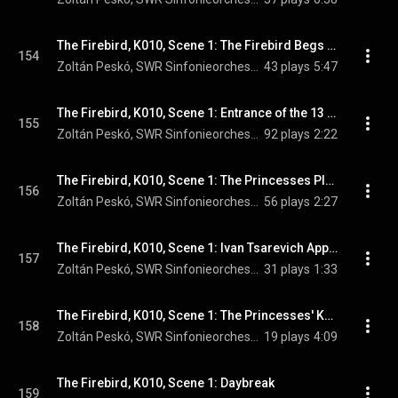
The Firebird, K010, Scene 1: The Firebird Begs to be Released
154
Zoltán Peskó, SWR Sinfonieorchester Baden-Baden und Freiburg, & Igor Stravinsky
43 plays
5:47
The Firebird, K010, Scene 1: Entrance of the 13 Enchanted Princesses
155
Zoltán Peskó, SWR Sinfonieorchester Baden-Baden und Freiburg, & Igor Stravinsky
92 plays
2:22
The Firebird, K010, Scene 1: The Princesses Play with the Golden Apples
156
Zoltán Peskó, SWR Sinfonieorchester Baden-Baden und Freiburg, & Igor Stravinsky
56 plays
2:27
The Firebird, K010, Scene 1: Ivan Tsarevich Appears
157
Zoltán Peskó, SWR Sinfonieorchester Baden-Baden und Freiburg, & Igor Stravinsky
31 plays
1:33
The Firebird, K010, Scene 1: The Princesses' Khorovod
158
Zoltán Peskó, SWR Sinfonieorchester Baden-Baden und Freiburg, & Igor Stravinsky
19 plays
4:09
The Firebird, K010, Scene 1: Daybreak
159