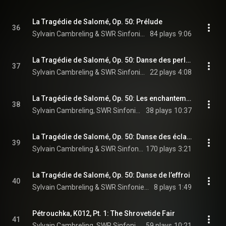
La Tragédie de Salomé, Op. 50: Prélude
36
Sylvain Cambreling & SWR Sinfonieorchester Baden-Baden und Freiburg
84 plays
9:06
La Tragédie de Salomé, Op. 50: Danse des perles
37
Sylvain Cambreling & SWR Sinfonieorchester Baden-Baden und Freiburg
22 plays
4:08
La Tragédie de Salomé, Op. 50: Les enchantements sur la mer
38
Sylvain Cambreling, SWR Sinfonieorchester Baden-Baden und Freiburg, & SWR Vokalensemble Stuttgart
38 plays
10:37
La Tragédie de Salomé, Op. 50: Danse des éclairs
39
Sylvain Cambreling & SWR Sinfonieorchester Baden-Baden und Freiburg
170 plays
3:21
La Tragédie de Salomé, Op. 50: Danse de l’effroi
40
Sylvain Cambreling & SWR Sinfonieorchester Baden-Baden und Freiburg
8 plays
1:49
Pétrouchka, K012, Pt. 1: The Shrovetide Fair
41
Sylvain Cambreling, SWR Sinfonieorchester Baden-Baden und Freiburg, & Igor Stravinsky
59 plays
10:21