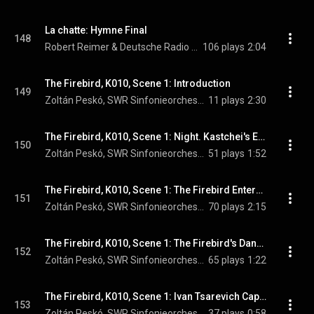
La chatte: Hymne Final
148
Robert Reimer & Deutsche Radio Philharmonie Saarbrücken Kaiserslautern
106 plays
2:04
The Firebird, K010, Scene 1: Introduction
149
Zoltán Peskó, SWR Sinfonieorchester Baden-Baden und Freiburg, & Igor Stravinsky
11 plays
2:30
The Firebird, K010, Scene 1: Night. Kastchei's Enchanted Garden
150
Zoltán Peskó, SWR Sinfonieorchester Baden-Baden und Freiburg, & Igor Stravinsky
51 plays
1:52
The Firebird, K010, Scene 1: The Firebird Enters, Pursued by Ivan Tsarevich
151
Zoltán Peskó, SWR Sinfonieorchester Baden-Baden und Freiburg, & Igor Stravinsky
70 plays
2:15
The Firebird, K010, Scene 1: The Firebird's Dance
152
Zoltán Peskó, SWR Sinfonieorchester Baden-Baden und Freiburg, & Igor Stravinsky
65 plays
1:22
The Firebird, K010, Scene 1: Ivan Tsarevich Captures the Firebird
153
Zoltán Peskó, SWR Sinfonieorchester Baden-Baden und Freiburg, & Igor Stravinsky
37 plays
0:58