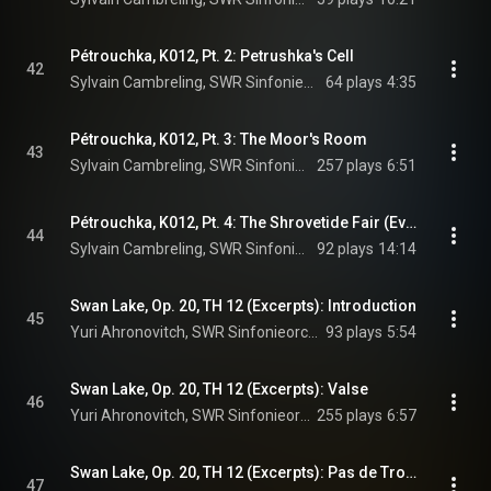
Pétrouchka, K012, Pt. 2: Petrushka's Cell
42
Sylvain Cambreling, SWR Sinfonieorchester Baden-Baden und Freiburg, & Igor Stravinsky
64 plays
4:35
Pétrouchka, K012, Pt. 3: The Moor's Room
43
Sylvain Cambreling, SWR Sinfonieorchester Baden-Baden und Freiburg, & Igor Stravinsky
257 plays
6:51
Pétrouchka, K012, Pt. 4: The Shrovetide Fair (Evening)
44
Sylvain Cambreling, SWR Sinfonieorchester Baden-Baden und Freiburg, & Igor Stravinsky
92 plays
14:14
Swan Lake, Op. 20, TH 12 (Excerpts): Introduction
45
Yuri Ahronovitch, SWR Sinfonieorchester Baden-Baden und Freiburg, & Pyotr Ilyich Tchaikovsky
93 plays
5:54
Swan Lake, Op. 20, TH 12 (Excerpts): Valse
46
Yuri Ahronovitch, SWR Sinfonieorchester Baden-Baden und Freiburg, & Pyotr Ilyich Tchaikovsky
255 plays
6:57
Swan Lake, Op. 20, TH 12 (Excerpts): Pas de Trois. Andante sostenuto
47