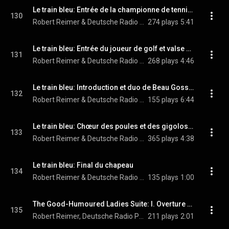
Le train bleu: Entrée de la championne de tennis - Et couplet avec Beau Gosse
130
Robert Reimer & Deutsche Radio Philharmonie Saarbrücken Kaiserslautern
274 plays
5:41
Le train bleu: Entrée du joueur de golf et valse avec Perlouse
131
Robert Reimer & Deutsche Radio Philharmonie Saarbrücken Kaiserslautern
268 plays
4:46
Le train bleu: Introduction et duo de Beau Gosse et de Perlouse
132
Robert Reimer & Deutsche Radio Philharmonie Saarbrücken Kaiserslautern
155 plays
6:44
Le train bleu: Chœur des poules et des gigolos - Fugue de l’engueulade
133
Robert Reimer & Deutsche Radio Philharmonie Saarbrücken Kaiserslautern
365 plays
4:38
Le train bleu: Final du chapeau
134
Robert Reimer & Deutsche Radio Philharmonie Saarbrücken Kaiserslautern
135 plays
1:00
The Good-Humoured Ladies Suite: I. Overture - II. Presto (Arr. V. Tommasini for Orchestra)
135
Robert Reimer, Deutsche Radio Philharmonie Saarbrücken Kaiserslautern, & Domenico Scarlatti
211 plays
2:01