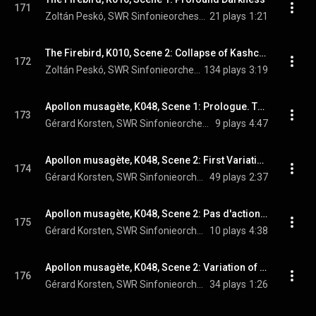
171
Zoltán Peskó, SWR Sinfonieorchester Baden-Baden und Freiburg, & Igor Stravinsky
21 plays
1:21
The Firebird, K010, Scene 2: Collapse of Kashchei's Palace & Dissolution of All Enchantments - Reanimation of the Petrified Prisoners - General Rejoicing
172
Zoltán Peskó, SWR Sinfonieorchester Baden-Baden und Freiburg, & Igor Stravinsky
134 plays
3:19
Apollon musagète, K048, Scene 1: Prologue. The Birth of Apollo
173
Gérard Korsten, SWR Sinfonieorchester Baden-Baden und Freiburg, & Igor Stravinsky
9 plays
4:47
Apollon musagète, K048, Scene 2: First Variation of Apollo
174
Gérard Korsten, SWR Sinfonieorchester Baden-Baden und Freiburg, & Igor Stravinsky
49 plays
2:37
Apollon musagète, K048, Scene 2: Pas d'action (Apollo and the Three Muses)
175
Gérard Korsten, SWR Sinfonieorchester Baden-Baden und Freiburg, & Igor Stravinsky
10 plays
4:38
Apollon musagète, K048, Scene 2: Variation of Calliope (The Alexandrine)
176
Gérard Korsten, SWR Sinfonieorchester Baden-Baden und Freiburg, & Igor Stravinsky
34 plays
1:26