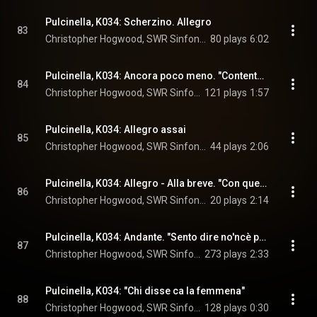
Pulcinella, K034: Scherzino. Allegro
83
Christopher Hogwood, SWR Sinfonieorchester Baden-Baden und Freiburg, & Igor Stravinsky
80 plays
6:02
Pulcinella, K034: Ancora poco meno. "Contento forse vivere"
84
Christopher Hogwood, SWR Sinfonieorchester Baden-Baden und Freiburg, Arleen Augér, and Igor Stravinsky
121 plays
1:57
Pulcinella, K034: Allegro assai
85
Christopher Hogwood, SWR Sinfonieorchester Baden-Baden und Freiburg, & Igor Stravinsky
44 plays
2:06
Pulcinella, K034: Allegro - Alla breve. "Con queste paroline"
86
Christopher Hogwood, SWR Sinfonieorchester Baden-Baden und Freiburg, Gerolf Scheder, and Igor Stravinsky
20 plays
2:14
Pulcinella, K034: Andante. "Sento dire no'ncè pace"
87
Christopher Hogwood, SWR Sinfonieorchester Baden-Baden und Freiburg, Arleen Augér, Robert Gambill, Gerolf Scheder, and Igor Stravinsky
273 plays
2:33
Pulcinella, K034: "Chi disse ca la femmena"
88
Christopher Hogwood, SWR Sinfonieorchester Baden-Baden und Freiburg, & Igor Stravinsky
128 plays
0:30