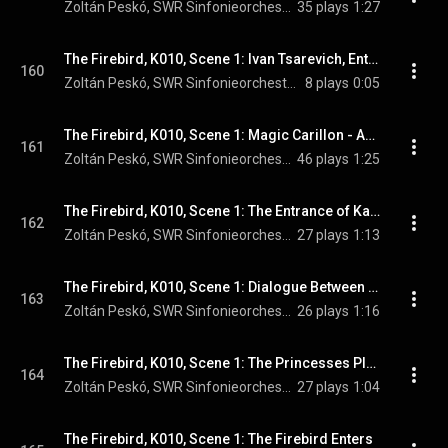
Zoltán Peskó, SWR Sinfonieorchester Baden-Baden und Freiburg, & Igor Stravinsky
35 plays
1:27
The Firebird, K010, Scene 1: Ivan Tsarevich, Entering Kastchei's Palace
160
Zoltán Peskó, SWR Sinfonieorchester Baden-Baden und Freiburg, & Igor Stravinsky
8 plays
0:05
The Firebird, K010, Scene 1: Magic Carillon - Appearance of Kastchei's Guardian Monsters - Capture of Ivan Tsarevich
161
Zoltán Peskó, SWR Sinfonieorchester Baden-Baden und Freiburg, & Igor Stravinsky
46 plays
1:25
The Firebird, K010, Scene 1: The Entrance of Kastchei the Immortal
162
Zoltán Peskó, SWR Sinfonieorchester Baden-Baden und Freiburg, & Igor Stravinsky
27 plays
1:13
The Firebird, K010, Scene 1: Dialogue Between Kastchei & Ivan Tsarevich
163
Zoltán Peskó, SWR Sinfonieorchester Baden-Baden und Freiburg, & Igor Stravinsky
26 plays
1:16
The Firebird, K010, Scene 1: The Princesses Plead for Mercy
164
Zoltán Peskó, SWR Sinfonieorchester Baden-Baden und Freiburg, & Igor Stravinsky
27 plays
1:04
The Firebird, K010, Scene 1: The Firebird Enters