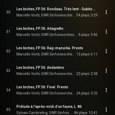
Les biches, FP 36: Rondeau. Très lent - Subito allegro molto
30
Marcello Viotti, SWR Sinfonieorchester Baden-Baden und Freiburg, & Francis Poulenc
54 plays
3:29
Les biches, FP 36: Adagietto
31
Marcello Viotti, SWR Sinfonieorchester Baden-Baden und Freiburg, & Francis Poulenc
9 plays
3:46
Les biches, FP 36: Rag-mazurka. Presto
32
Marcello Viotti, SWR Sinfonieorchester Baden-Baden und Freiburg, & Francis Poulenc
13 plays
6:11
Les biches, FP 36: Andantino
33
Marcello Viotti, SWR Sinfonieorchester Baden-Baden und Freiburg, & Francis Poulenc
22 plays
2:38
Les biches, FP 36: Final. Presto
34
Marcello Viotti, SWR Sinfonieorchester Baden-Baden und Freiburg, & Francis Poulenc
24 plays
3:26
Prélude à l’après-midi d’un faune, L. 86
35
Sylvain Cambreling, SWR Sinfonieorchester Baden-Baden und Freiburg, & Claude Debussy
86 plays
10:41