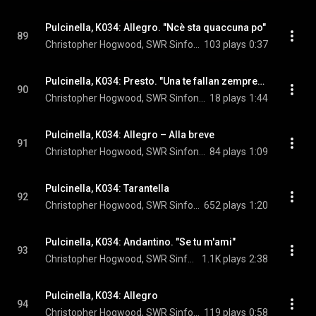
Pulcinella, K034: Allegro. "Ncè sta quaccuna po"
89
Christopher Hogwood, SWR Sinfonieorchester Baden-Baden und Freiburg, Arleen Augér, Robert Gambill, and Igor Stravinsky
103 plays
0:37
Pulcinella, K034: Presto. "Una te fallan zemprecce"
90
Christopher Hogwood, SWR Sinfonieorchester Baden-Baden und Freiburg, Robert Gambill, and Igor Stravinsky
18 plays
1:44
Pulcinella, K034: Allegro – Alla breve
91
Christopher Hogwood, SWR Sinfonieorchester Baden-Baden und Freiburg, & Igor Stravinsky
84 plays
1:09
Pulcinella, K034: Tarantella
92
Christopher Hogwood, SWR Sinfonieorchester Baden-Baden und Freiburg, & Igor Stravinsky
652 plays
1:20
Pulcinella, K034: Andantino. "Se tu m'ami"
93
Christopher Hogwood, SWR Sinfonieorchester Baden-Baden und Freiburg, Arleen Augér, and Igor Stravinsky
1.1K plays
2:38
Pulcinella, K034: Allegro
94
Christopher Hogwood, SWR Sinfonieorchester Baden-Baden und Freiburg, & Igor Stravinsky
119 plays
0:58