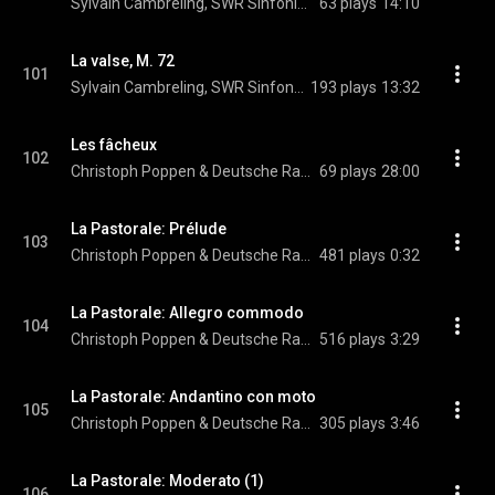
Sylvain Cambreling, SWR Sinfonieorchester Baden-Baden und Freiburg, & Richard Strauss
63 plays
14:10
La valse, M. 72
101
Sylvain Cambreling, SWR Sinfonieorchester Baden-Baden und Freiburg, & Maurice Ravel
193 plays
13:32
Les fâcheux
102
Christoph Poppen & Deutsche Radio Philharmonie Saarbrücken Kaiserslautern
69 plays
28:00
La Pastorale: Prélude
103
Christoph Poppen & Deutsche Radio Philharmonie Saarbrücken Kaiserslautern
481 plays
0:32
La Pastorale: Allegro commodo
104
Christoph Poppen & Deutsche Radio Philharmonie Saarbrücken Kaiserslautern
516 plays
3:29
La Pastorale: Andantino con moto
105
Christoph Poppen & Deutsche Radio Philharmonie Saarbrücken Kaiserslautern
305 plays
3:46
La Pastorale: Moderato (1)
106