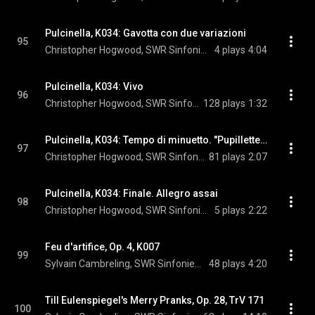
Pulcinella, K034: Gavotta con due variazioni
95
Christopher Hogwood, SWR Sinfonieorchester Baden-Baden und Freiburg, & Igor Stravinsky
4 plays
4:04
Pulcinella, K034: Vivo
96
Christopher Hogwood, SWR Sinfonieorchester Baden-Baden und Freiburg, & Igor Stravinsky
128 plays
1:32
Pulcinella, K034: Tempo di minuetto. "Pupillette, fiammette d'amore"
97
Christopher Hogwood, SWR Sinfonieorchester Baden-Baden und Freiburg, Arleen Augér, Robert Gambill, Gerolf Scheder, and Igor Stravinsky
81 plays
2:07
Pulcinella, K034: Finale. Allegro assai
98
Christopher Hogwood, SWR Sinfonieorchester Baden-Baden und Freiburg, & Igor Stravinsky
5 plays
2:22
Feu d'artifice, Op. 4, K007
99
Sylvain Cambreling, SWR Sinfonieorchester Baden-Baden und Freiburg, & Igor Stravinsky
48 plays
4:20
Till Eulenspiegel's Merry Pranks, Op. 28, TrV 171
100