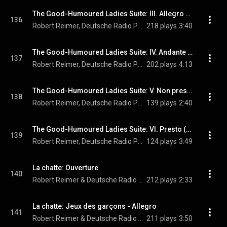
The Good-Humoured Ladies Suite: III. Allegro (Arr. V. Tommasini for Orchestra)
136
Robert Reimer, Deutsche Radio Philharmonie Saarbrücken Kaiserslautern, & Domenico Scarlatti
218 plays
3:40
The Good-Humoured Ladies Suite: IV. Andante (Arr. V. Tommasini for Orchestra)
137
Robert Reimer, Deutsche Radio Philharmonie Saarbrücken Kaiserslautern, & Domenico Scarlatti
202 plays
4:13
The Good-Humoured Ladies Suite: V. Non presto, in tempo di ballo (Arr. V. Tommasini for Orchestra)
138
Robert Reimer, Deutsche Radio Philharmonie Saarbrücken Kaiserslautern, & Domenico Scarlatti
139 plays
2:40
The Good-Humoured Ladies Suite: VI. Presto (Arr. V. Tommasini for Orchestra)
139
Robert Reimer, Deutsche Radio Philharmonie Saarbrücken Kaiserslautern, & Domenico Scarlatti
124 plays
3:49
La chatte: Ouverture
140
Robert Reimer & Deutsche Radio Philharmonie Saarbrücken Kaiserslautern
212 plays
2:33
La chatte: Jeux des garçons - Allegro
141
Robert Reimer & Deutsche Radio Philharmonie Saarbrücken Kaiserslautern
211 plays
3:50