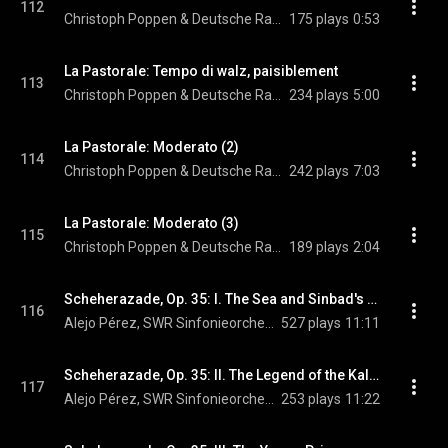
112
Christoph Poppen & Deutsche Radio Philharmonie Saarbrücken Kaiserslautern
175 plays
0:53
La Pastorale: Tempo di walz, paisiblement
113
Christoph Poppen & Deutsche Radio Philharmonie Saarbrücken Kaiserslautern
234 plays
5:00
La Pastorale: Moderato (2)
114
Christoph Poppen & Deutsche Radio Philharmonie Saarbrücken Kaiserslautern
242 plays
7:03
La Pastorale: Moderato (3)
115
Christoph Poppen & Deutsche Radio Philharmonie Saarbrücken Kaiserslautern
189 plays
2:04
Scheherazade, Op. 35: I. The Sea and Sinbad's Ship
116
Alejo Pérez, SWR Sinfonieorchester Baden-Baden und Freiburg, Jermolaj Albiker, and Nikolai Rimsky-Korsakov
527 plays
11:11
Scheherazade, Op. 35: II. The Legend of the Kalendar Prince
117
Alejo Pérez, SWR Sinfonieorchester Baden-Baden und Freiburg, Jermolaj Albiker, and Nikolai Rimsky-Korsakov
253 plays
11:22