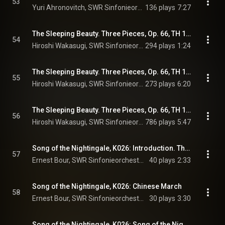
53
Yuri Ahronovitch, SWR Sinfonieorchester Baden-Baden und Freiburg, & Pyotr Ilyich Tchaikovsky
136 plays
7:27
The Sleeping Beauty. Three Pieces, Op. 66, TH 13, Act 1: Variation de la Fée de Lilas. Allegro con moto
54
Hiroshi Wakasugi, SWR Sinfonieorchester Baden-Baden und Freiburg, & Pyotr Ilyich Tchaikovsky
294 plays
1:24
The Sleeping Beauty. Three Pieces, Op. 66, TH 13, Act 2: Entr’acte. Andante sostenuto
55
Hiroshi Wakasugi, SWR Sinfonieorchester Baden-Baden und Freiburg, Christian Ostertag, and Pyotr Ilyich Tchaikovsky
273 plays
6:20
The Sleeping Beauty. Three Pieces, Op. 66, TH 13, Act 3: L’oiseau bleu. Pas-de-deux
56
Hiroshi Wakasugi, SWR Sinfonieorchester Baden-Baden und Freiburg, & Pyotr Ilyich Tchaikovsky
786 plays
5:47
Song of the Nightingale, K026: Introduction. The Feast at the Emperor's Palace
57
Ernest Bour, SWR Sinfonieorchester Baden-Baden und Freiburg, & Igor Stravinsky
40 plays
2:33
Song of the Nightingale, K026: Chinese March
58
Ernest Bour, SWR Sinfonieorchester Baden-Baden und Freiburg, & Igor Stravinsky
30 plays
3:30
Song of the Nightingale, K026: Song of the Nightingale