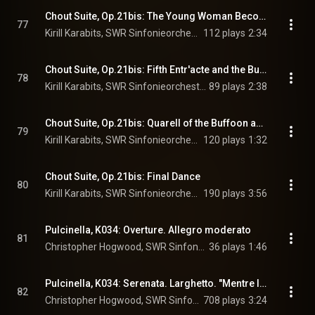
Chout Suite, Op.21bis: The Young Woman Becomes a Goat
77
Kirill Karabits, SWR Sinfonieorchester Baden-Baden und Freiburg, & Sergei Prokofiev
112 plays
2:34
Chout Suite, Op.21bis: Fifth Entr'acte and the Burial of the Goat
78
Kirill Karabits, SWR Sinfonieorchester Baden-Baden und Freiburg, & Sergei Prokofiev
89 plays
2:38
Chout Suite, Op.21bis: Quarell of the Buffoon and the Merchant
79
Kirill Karabits, SWR Sinfonieorchester Baden-Baden und Freiburg, & Sergei Prokofiev
120 plays
1:32
Chout Suite, Op.21bis: Final Dance
80
Kirill Karabits, SWR Sinfonieorchester Baden-Baden und Freiburg, & Sergei Prokofiev
190 plays
3:56
Pulcinella, K034: Overture. Allegro moderato
81
Christopher Hogwood, SWR Sinfonieorchester Baden-Baden und Freiburg, & Igor Stravinsky
36 plays
1:46
Pulcinella, K034: Serenata. Larghetto. "Mentre l'erbetta"
82
Christopher Hogwood, SWR Sinfonieorchester Baden-Baden und Freiburg, Robert Gambill, and Igor Stravinsky
708 plays
3:24