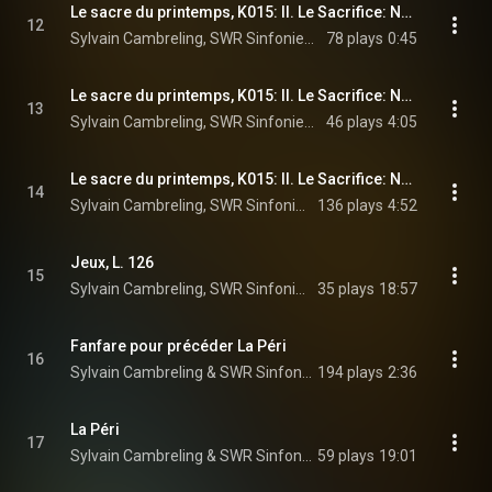
Le sacre du printemps, K015: II. Le Sacrifice: No. 12, Évocation des ancêtres
12
Sylvain Cambreling, SWR Sinfonieorchester Baden-Baden und Freiburg, & Igor Stravinsky
78 plays
0:45
Le sacre du printemps, K015: II. Le Sacrifice: No. 13, Action rituelle des ancêtres
13
Sylvain Cambreling, SWR Sinfonieorchester Baden-Baden und Freiburg, & Igor Stravinsky
46 plays
4:05
Le sacre du printemps, K015: II. Le Sacrifice: No. 14, Danse sacrale
14
Sylvain Cambreling, SWR Sinfonieorchester Baden-Baden und Freiburg, & Igor Stravinsky
136 plays
4:52
Jeux, L. 126
15
Sylvain Cambreling, SWR Sinfonieorchester Baden-Baden und Freiburg, & Claude Debussy
35 plays
18:57
Fanfare pour précéder La Péri
16
Sylvain Cambreling & SWR Sinfonieorchester Baden-Baden und Freiburg
194 plays
2:36
La Péri
17
Sylvain Cambreling & SWR Sinfonieorchester Baden-Baden und Freiburg
59 plays
19:01