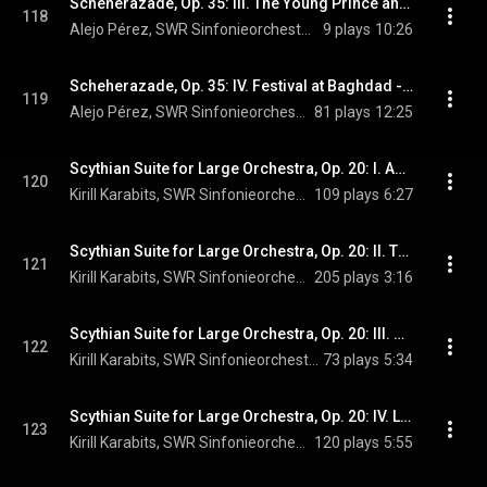
Scheherazade, Op. 35: III. The Young Prince and The Young Princess
118
Alejo Pérez, SWR Sinfonieorchester Baden-Baden und Freiburg, Jermolaj Albiker, and Nikolai Rimsky-Korsakov
9 plays
10:26
Scheherazade, Op. 35: IV. Festival at Baghdad - The Sea - Ship Breaks Upon a Cliff Surmounted by a Bronze Horseman
119
Alejo Pérez, SWR Sinfonieorchester Baden-Baden und Freiburg, Jermolaj Albiker, and Nikolai Rimsky-Korsakov
81 plays
12:25
Scythian Suite for Large Orchestra, Op. 20: I. Adoration of Veless and Ala
120
Kirill Karabits, SWR Sinfonieorchester Baden-Baden und Freiburg, & Sergei Prokofiev
109 plays
6:27
Scythian Suite for Large Orchestra, Op. 20: II. The Enemy of God and the Dance of the Spirits
121
Kirill Karabits, SWR Sinfonieorchester Baden-Baden und Freiburg, & Sergei Prokofiev
205 plays
3:16
Scythian Suite for Large Orchestra, Op. 20: III. Night
122
Kirill Karabits, SWR Sinfonieorchester Baden-Baden und Freiburg, & Sergei Prokofiev
73 plays
5:34
Scythian Suite for Large Orchestra, Op. 20: IV. Lolly's Departure and the Sun's Procession
123
Kirill Karabits, SWR Sinfonieorchester Baden-Baden und Freiburg, & Sergei Prokofiev
120 plays
5:55