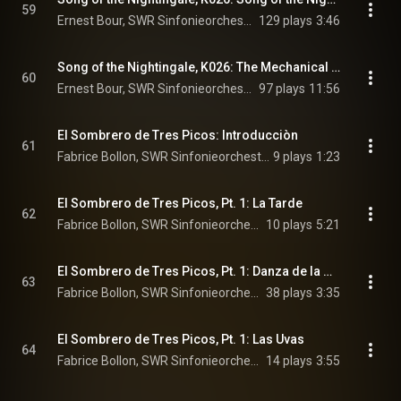
59
Ernest Bour, SWR Sinfonieorchester Baden-Baden und Freiburg, & Igor Stravinsky
129 plays
3:46
Song of the Nightingale, K026: The Mechanical Nightingale
60
Ernest Bour, SWR Sinfonieorchester Baden-Baden und Freiburg, & Igor Stravinsky
97 plays
11:56
El Sombrero de Tres Picos: Introducciòn
61
Fabrice Bollon, SWR Sinfonieorchester Baden-Baden und Freiburg, Ofelia Sala, and Manuel de Falla
9 plays
1:23
El Sombrero de Tres Picos, Pt. 1: La Tarde
62
Fabrice Bollon, SWR Sinfonieorchester Baden-Baden und Freiburg, & Manuel de Falla
10 plays
5:21
El Sombrero de Tres Picos, Pt. 1: Danza de la Molinera
63
Fabrice Bollon, SWR Sinfonieorchester Baden-Baden und Freiburg, & Manuel de Falla
38 plays
3:35
El Sombrero de Tres Picos, Pt. 1: Las Uvas
64
Fabrice Bollon, SWR Sinfonieorchester Baden-Baden und Freiburg, & Manuel de Falla
14 plays
3:55