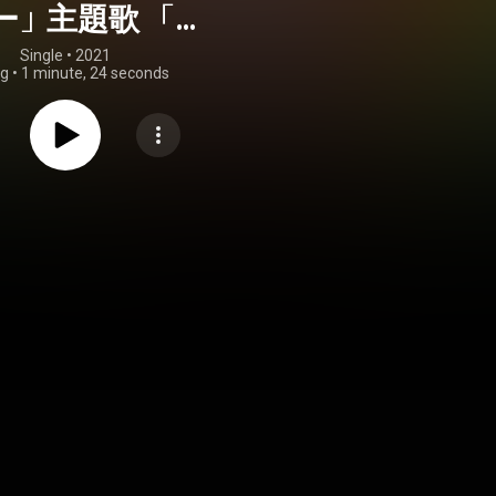
ー」主題歌 「全
! ゼンカイジャ
Single
 • 
2021
ng
•
1 minute, 24 seconds
(TVサイズ)」