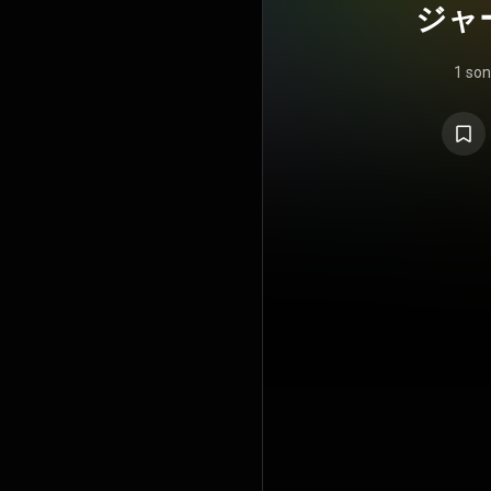
ジャ
力全開
1 so
ー 