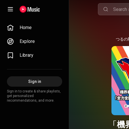
Home
つるの
Explore
Library
Sign in
Sign in to create & share playlists,
get personalized
recommendations, and more.
「機