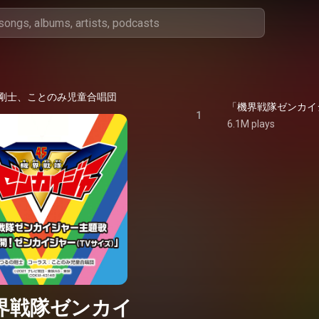
剛士、ことのみ児童合唱団
1
6.1M plays
界戦隊ゼンカイ