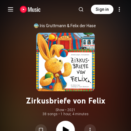
Sign in
Iris Gruttmann
 & 
Felix der Hase
Zirkusbriefe von Felix
Show
 • 
2021
38 songs
•
1 hour, 4 minutes