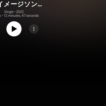
イメージソング
ンディングテー
Single
 • 
2022
s
•
12 minutes, 47 seconds
マ