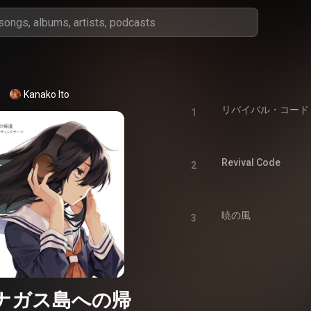
Kanako Ito
リバイバル・コード
1
Revival Code
2
暁の風
3
ナガス島への帰