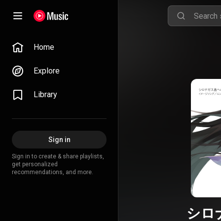
Home
Explore
Library
Sign in
Sign in to create & share playlists,
get personalized
recommendations, and more.
シロ