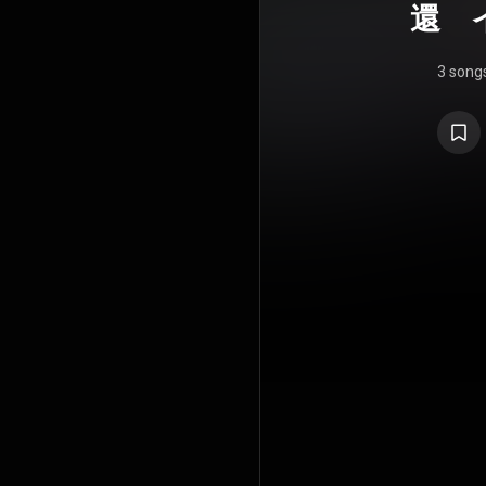
還 
／エ
3 song