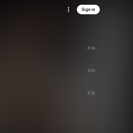
Sign in
4:06
4:06
4:35