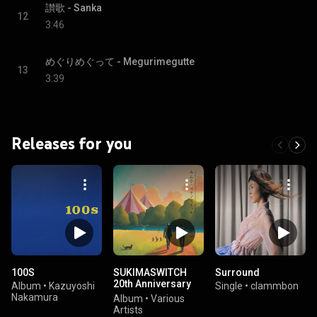
讃歌 - Sanka
12
3:46
めぐりめぐって - Megurimegutte
13
3:39
Releases for you
100S
SUKIMASWITCH
Surround
20th Anniversary
Album
•
Kazuyoshi
Single
•
clammbon
Tribute Album
Nakamura
Album
•
Various
"Everyone's
Artists