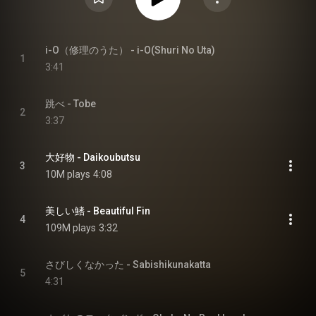
i-O（修理のうた） - i-O(Shuri No Uta)
1
3:41
跳べ - Tobe
2
3:37
大好物 - Daikoubutsu
3
10M plays
4:08
美しい鰭 - Beautiful Fin
4
109M plays
3:32
さびしくなかった - Sabishikunakatta
5
4:31