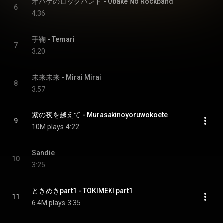
オバケのロックバンド - Obake No Rockband
6
4:36
手鞠 - Temari
7
3:20
未来未来 - Mirai Mirai
8
3:57
紫の夜を越えて - Murasakinoyoruwokoete
9
10M plays
4:22
Sandie
10
3:25
ときめきpart1 - TOKIMEKI part1
11
6.4M plays
3:35