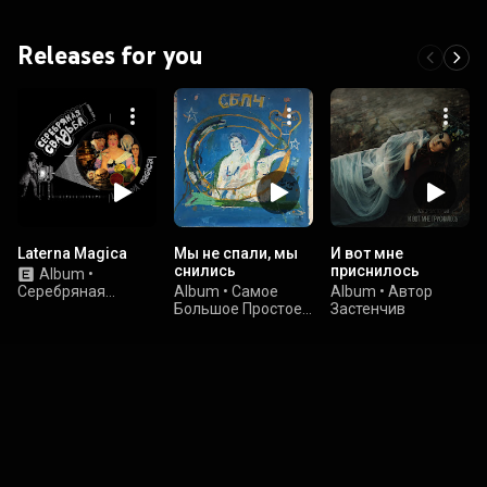
Releases for you
Laterna Magica
Мы не спали, мы
И вот мне
снились
приснилось
Album
•
Серебряная
Album
•
Самое
Album
•
Автор
Свадьба
Большое Простое
Застенчив
Число