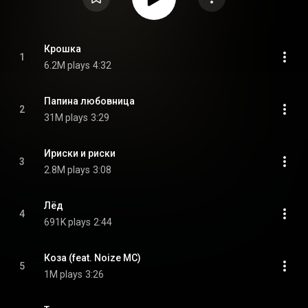
Крошка
1
6.2M plays
4:32
Папина любовница
2
31M plays
3:29
Ириски и риски
3
2.8M plays
3:08
Лёд
4
691K plays
2:44
Коза (feat. Noize MC)
5
1M plays
3:26