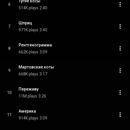
Тугие косы
6
514K plays
2:40
Шприц
7
971K plays
3:40
Рентгенограмма
8
662K plays
3:09
Мартовские коты
9
668K plays
3:17
Переживу
10
11M plays
3:26
Америка
11
914K plays
3:09