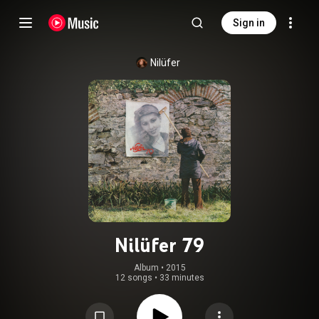
Sign in
Nilüfer
Nilüfer 79
Album
 • 
2015
12 songs
•
33 minutes