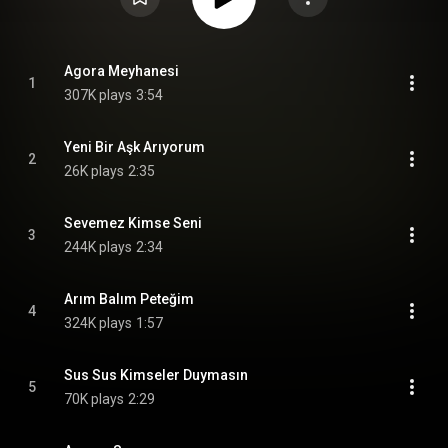
Agora Meyhanesi
1
307K plays
3:54
Yeni Bir Aşk Arıyorum
2
26K plays
2:35
Sevemez Kimse Seni
3
244K plays
2:34
Arım Balım Peteğim
4
324K plays
1:57
Sus Sus Kimseler Duymasın
5
70K plays
2:29