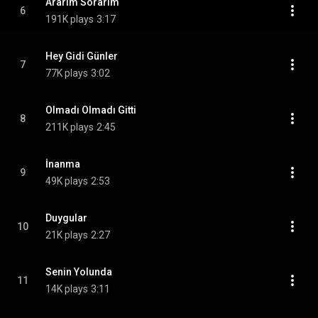
Ararım Sorarım
6
191K plays
3:17
Hey Gidi Günler
7
77K plays
3:02
Olmadı Olmadı Gitti
8
211K plays
2:45
İnanma
9
49K plays
2:53
Duygular
10
21K plays
2:27
Senin Yolunda
11
14K plays
3:11