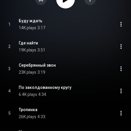
Буду ждать
1
14K plays
3:17
Где найти
2
19K plays
3:51
Серебрянный звон
3
23K plays
3:19
По заколдованному кругу
4
6.4K plays
4:34
Тропинка
5
26K plays
4:33