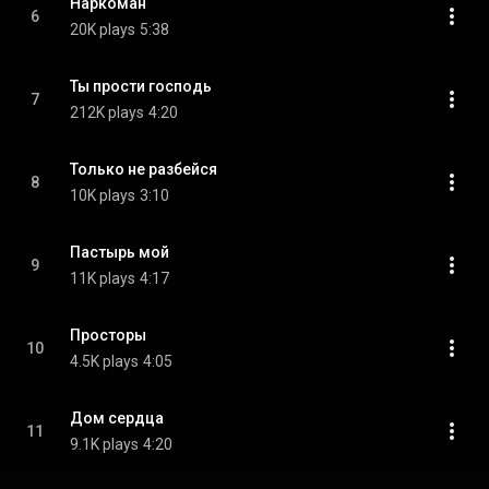
Наркоман
6
20K plays
5:38
Ты прости господь
7
212K plays
4:20
Только не разбейся
8
10K plays
3:10
Пастырь мой
9
11K plays
4:17
Просторы
10
4.5K plays
4:05
Дом сердца
11
9.1K plays
4:20