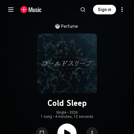
Sign in
Perfume
Cold Sleep
Single
 • 
2026
1 song
•
4 minutes, 12 seconds