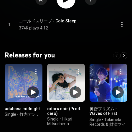
コールドスリープ - Cold Sleep
1
374K plays
4:12
Releases for you
adabana midnight
odoru noir (Prod.
黄昏プリズム -
cero)
Waves of First
Single
•
竹内アンナ
Love- (feat. KiBi)
Single
•
Hikari
Single
•
Tokimeki
Mitsushima
Records & 財津マイ