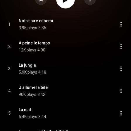
Notre pire ennemi
1
3.9K plays
3:36
À peine le temps
2
12K plays
4:00
La jungle
3
5.9K plays
4:18
J'allume la télé
4
90K plays
3:42
La nuit
5
5.4K plays
3:44