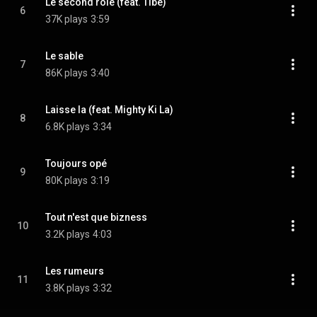
Le second rôle (feat. Tibé)
6
37K plays
3:59
Le sable
7
86K plays
3:40
Laisse la (feat. Mighty Ki La)
8
6.8K plays
3:34
Toujours opé
9
80K plays
3:19
Tout n'est que bizness
10
3.2K plays
4:03
Les rumeurs
11
3.8K plays
3:32