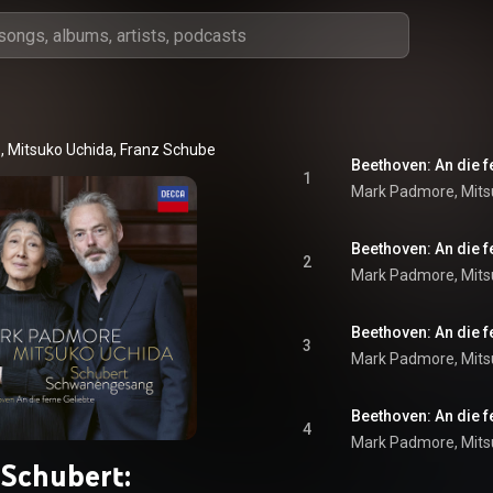
e
, 
Mitsuko Uchida
, 
Franz Schubert
 & 
Ludwig van Beethoven
1
Mark Padmore
, 
Mits
2
Mark Padmore
, 
Mits
3
Mark Padmore
, 
Mits
4
Mark Padmore
, 
Mits
Schubert: