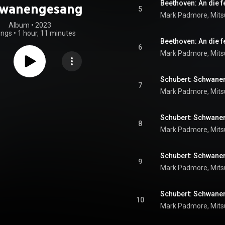
wanengesang
5
Mark Padmore
, 
Mits
Album
 • 
2023
ongs
•
1 hour, 11 minutes
6
Mark Padmore
, 
Mits
7
Mark Padmore
, 
Mits
8
Mark Padmore
, 
Mits
9
Mark Padmore
, 
Mits
Schubert: Schwanen
10
Mark Padmore
, 
Mits