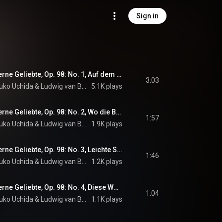
Sign in
Beethoven: An die ferne Geliebte, Op. 98: No. 1, Auf dem Hügel sitz ich spähend
3:03
uko Uchida
 & 
Ludwig van Beethoven
5.1K plays
Beethoven: An die ferne Geliebte, Op. 98: No. 2, Wo die Berge so blau
1:57
uko Uchida
 & 
Ludwig van Beethoven
1.9K plays
Beethoven: An die ferne Geliebte, Op. 98: No. 3, Leichte Segler in den Höhen
1:46
uko Uchida
 & 
Ludwig van Beethoven
1.2K plays
Beethoven: An die ferne Geliebte, Op. 98: No. 4, Diese Wolken in den Höhen
1:04
uko Uchida
 & 
Ludwig van Beethoven
1.1K plays