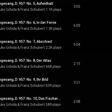
esang, D. 957: No. 5, Aufenthalt
3:05
uko Uchida
 & 
Franz Schubert
1.1K plays
esang, D. 957: No. 6, In der Ferne
6:00
uko Uchida
 & 
Franz Schubert
1.3K plays
gesang, D. 957: No. 7, Abschied
5:04
uko Uchida
 & 
Franz Schubert
2.2K plays
esang, D. 957: No. 8, Der Atlas
2:15
uko Uchida
 & 
Franz Schubert
668 plays
esang, D. 957: No. 9, Ihr Bild
3:21
uko Uchida
 & 
Franz Schubert
639 plays
Schubert: Schwanengesang, D. 957: No. 10, Das Fischermädchen
2:08
uko Uchida
 & 
Franz Schubert
589 plays