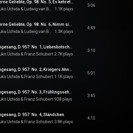
Beethoven: An die ferne Geliebte, Op. 98: No. 5, Es kehret der Maien, es blühet die Au
3:06
uko Uchida
 & 
Ludwig van Beethoven
1.1K plays
Beethoven: An die ferne Geliebte, Op. 98: No. 6, Nimm sie hin denn, diese Lieder
4:49
uko Uchida
 & 
Ludwig van Beethoven
1.3K plays
Schubert: Schwanengesang, D. 957: No. 1, Liebesbotschaft
3:10
uko Uchida
 & 
Franz Schubert
2.7K plays
Schubert: Schwanengesang, D. 957: No. 2, Kriegers Ahnung
5:01
uko Uchida
 & 
Franz Schubert
1.1K plays
Schubert: Schwanengesang, D. 957: No. 3, Frühlingssehnsucht
3:45
uko Uchida
 & 
Franz Schubert
938 plays
gesang, D. 957: No. 4, Ständchen
4:15
uko Uchida
 & 
Franz Schubert
3.8K plays