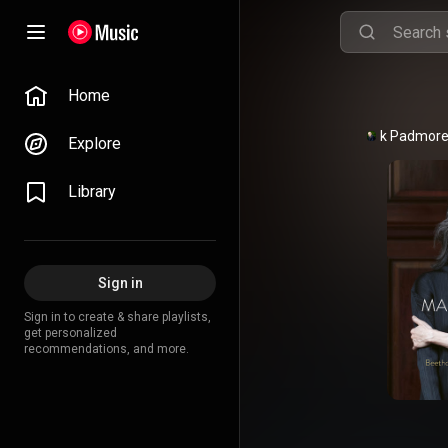
Home
Mark Padmor
Explore
Library
Sign in
Sign in to create & share playlists,
get personalized
recommendations, and more.