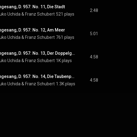
esang, D. 957: No. 11, Die Stadt
2:48
uko Uchida
 & 
Franz Schubert
521 plays
gesang, D. 957: No. 12, Am Meer
5:01
uko Uchida
 & 
Franz Schubert
761 plays
Schubert: Schwanengesang, D. 957: No. 13, Der Doppelgänger
4:58
uko Uchida
 & 
Franz Schubert
1K plays
Schubert: Schwanengesang, D. 957: No. 14, Die Taubenpost
4:58
uko Uchida
 & 
Franz Schubert
1.3K plays