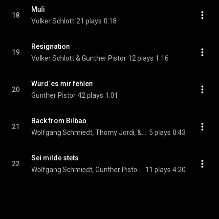
Muli
18
Volker Schlott
21 plays
0:18
Resignation
19
Volker Schlott & Gunther Pistor
12 plays
1:16
Würd´es mir fehlen
20
Gunther Pistor
42 plays
1:01
Back from Bilbao
21
Wolfgang Schmiedt, Thomy Jordi, & Jürgen Heckel
5 plays
0:43
Sei milde stets
22
Wolfgang Schmiedt, Gunther Pistor, Thomy Jordi, and Jürgen Heckel
11 plays
4:20