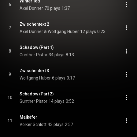
Winterlied
6
Axel Donner
70 plays
1:37
Zwischentext 2
7
Axel Donner & Wolfgang Huber
12 plays
0:23
Schadow (Part 1)
8
Gunther Pistor
34 plays
8:13
Zwischentext 3
9
Wolfgang Huber
6 plays
0:17
Schadow (Part 2)
10
Gunther Pistor
14 plays
0:52
Maikäfer
11
Volker Schlott
43 plays
2:57