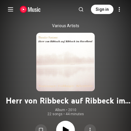
Sign in
Various Artists
Herr von Ribbeck auf Ribbeck im
Havelland
Album
 • 
2010
22 songs
•
44 minutes