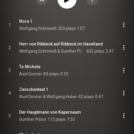
Nora 1
1
Wolfgang Schmiedt
203 plays
1:07
Herr von Ribbeck auf Ribbeck im Havelland
2
Wolfgang Schmiedt & Gunther Pistor
602 plays
2:47
To Michele
3
Axel Donner
83 plays
0:32
Zwischentext 1
4
Axel Donner & Wolfgang Huber
42 plays
0:47
Der Hauptmann von Kapernaum
5
Gunther Pistor
112 plays
7:33