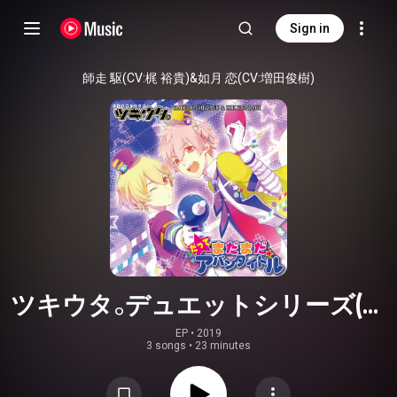
Sign in
師走 駆(CV:梶 裕貴)&如月 恋(CV:増田俊樹)
ツキウタ。デュエットシリーズ(年
少組1)師走 駆&如月 恋「だってまだ
EP
 • 
2019
3 songs
•
23 minutes
まだアバンタイトル」