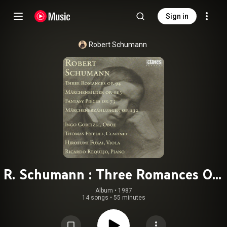
Sign in
Robert Schumann
R. Schumann : Three Romances Op.
94 - Märchenbilder Op. 113 -
Album
 • 
1987
14 songs
•
55 minutes
Fantasy Pieces Op. 73 -
Märchenerzählungen Op. 132