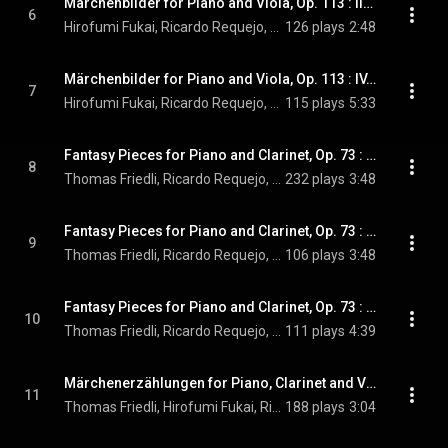
Märchenbilder for Piano and Viola, Op. 113 : III. Rasch
6
Hirofumi Fukai, Ricardo Requejo, & Robert Schumann
126 plays
2:48
Märchenbilder for Piano and Viola, Op. 113 : IV. Langsam mit melancholischem Ausdruck
7
Hirofumi Fukai, Ricardo Requejo, & Robert Schumann
115 plays
5:33
Fantasy Pieces for Piano and Clarinet, Op. 73 : I. Zart und mit Ausdruck
8
Thomas Friedli, Ricardo Requejo, & Robert Schumann
232 plays
3:48
Fantasy Pieces for Piano and Clarinet, Op. 73 : II. Lebhaft, leicht
9
Thomas Friedli, Ricardo Requejo, & Robert Schumann
106 plays
3:48
Fantasy Pieces for Piano and Clarinet, Op. 73 : III. Rasch, mit Feuer
10
Thomas Friedli, Ricardo Requejo, & Robert Schumann
111 plays
4:39
Märchenerzählungen for Piano, Clarinet and Viola, Op. 132 : I. Lebhaft, nicht zu schnell
11
Thomas Friedli, Hirofumi Fukai, Ricardo Requejo, and Robert Schumann
188 plays
3:04