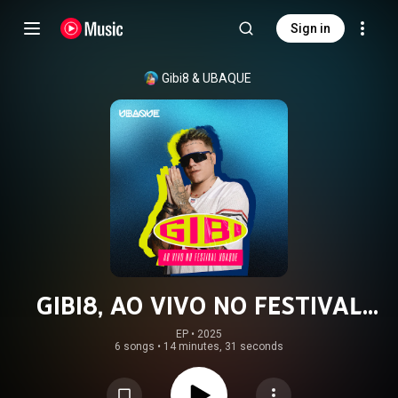
Sign in
Gibi8
 & 
UBAQUE
GIBI8, AO VIVO NO FESTIVAL
UBAQUE (Ao Vivo)
EP
 • 
2025
6 songs
•
14 minutes, 31 seconds