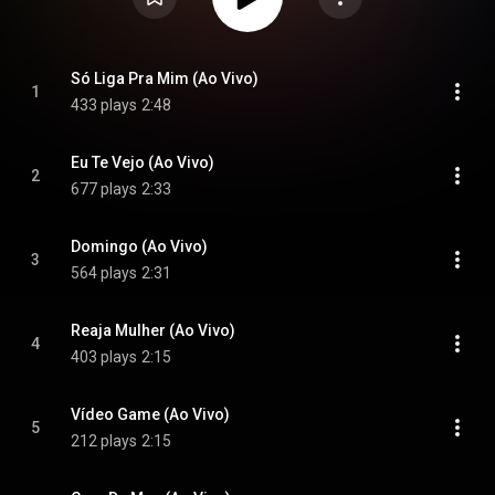
Só Liga Pra Mim (Ao Vivo)
1
433 plays
2:48
Eu Te Vejo (Ao Vivo)
2
677 plays
2:33
Domingo (Ao Vivo)
3
564 plays
2:31
Reaja Mulher (Ao Vivo)
4
403 plays
2:15
Vídeo Game (Ao Vivo)
5
212 plays
2:15