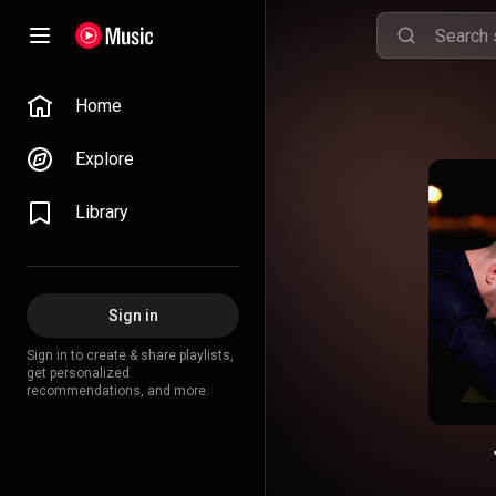
Home
Explore
Library
Sign in
Sign in to create & share playlists,
get personalized
recommendations, and more.