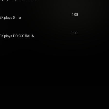
4:08
2K plays
Я і ти
3:11
0K plays
РОКСОЛАНА