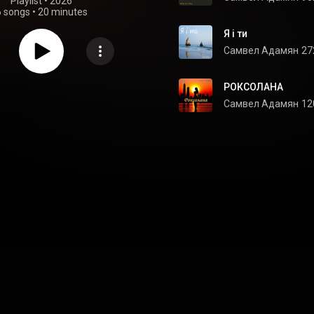
Playlist
 • 
2026
6 songs
•
20 minutes
Я і ти
Самвел Адамян
27
РОКСОЛАНА
Самвел Адамян
12