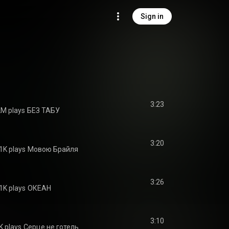
Sign in
3:23
2M plays
БЕЗ ТАБУ
3:20
1K plays
Мовою Брайля
3:26
1K plays
ОКЕАН
3:10
K plays
Серце не готель