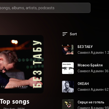
Sort
БЕЗ ТАБУ
Самвел Адамян
1.
Мовою Брайля
Самвел Адамян
36
ОКЕАН
Самвел Адамян
62
Top songs
Серце не готель
Самвел Адамян
95