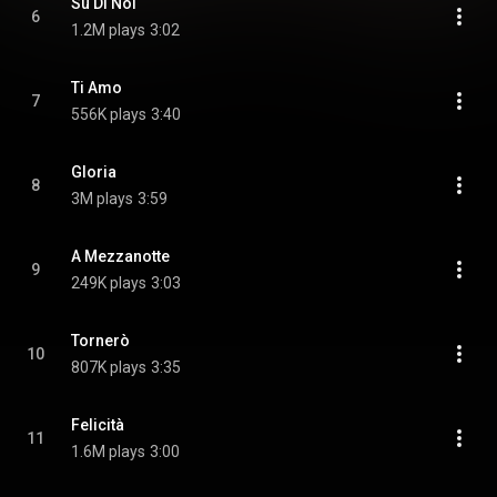
Su Di Noi
6
1.2M plays
3:02
Ti Amo
7
556K plays
3:40
Gloria
8
3M plays
3:59
A Mezzanotte
9
249K plays
3:03
Tornerò
10
807K plays
3:35
Felicità
11
1.6M plays
3:00