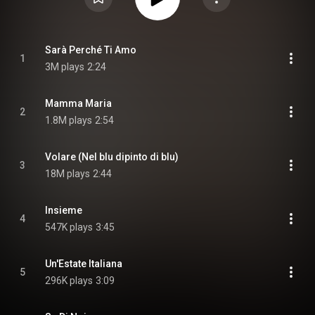
Sarà Perché Ti Amo
1
3M plays
2:24
Mamma Maria
2
1.8M plays
2:54
Volare (Nel blu dipinto di blu)
3
18M plays
2:44
Insieme
4
547K plays
3:45
Un'Estate Italiana
5
296K plays
3:09