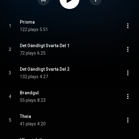
Prisma
1
122 plays
5:51
Det Oändligt Svarta Del 1
2
72 plays
6:25
Det Oändligt Svarta Del 2
3
132 plays
4:27
Brandgul
4
55 plays
8:23
Theia
5
41 plays
4:20