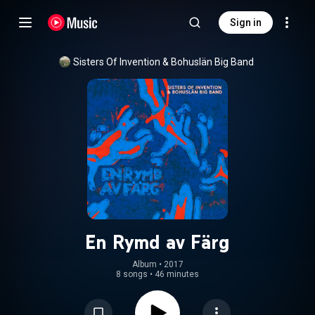
Sign in
Sisters Of Invention
 & 
Bohuslän Big Band
En Rymd av Färg
Album
 • 
2017
8 songs
•
46 minutes