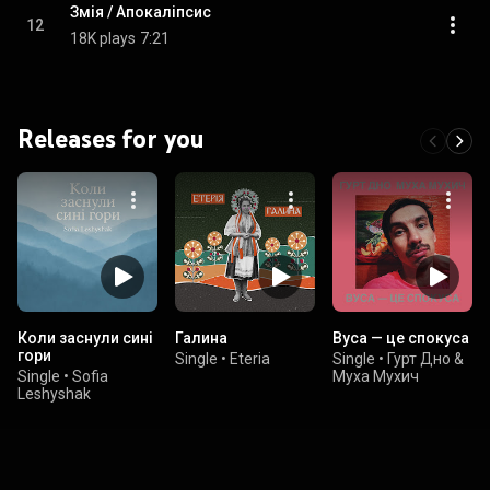
Змія / Апокаліпсис
12
18K plays
7:21
Releases for you
Коли заснули сині
Галина
Вуса — це спокуса
гори
Single
•
Eteria
Single
•
Гурт Дно &
Single
•
Sofia
Муха Мухич
Leshyshak