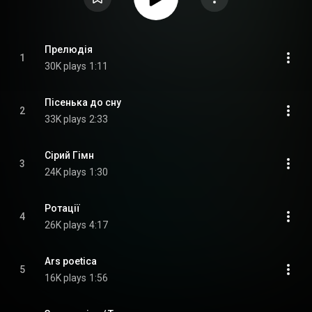
Прелюдія
1
30K plays
1:11
Пісенька до сну
2
33K plays
2:33
Сірий Гімн
3
24K plays
1:30
Ротації
4
26K plays
4:17
Ars poetica
5
16K plays
1:56