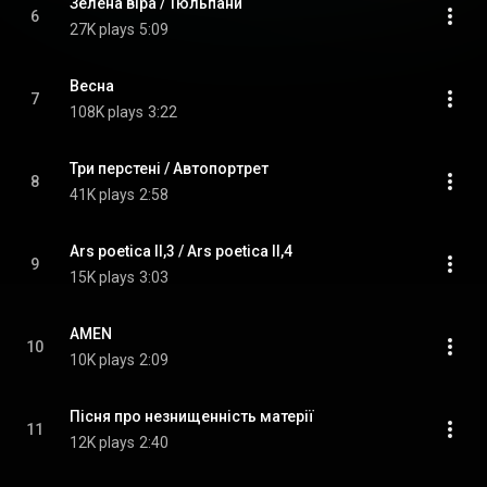
Зелена віра / Тюльпани
6
27K plays
5:09
Весна
7
108K plays
3:22
Три перстені / Автопортрет
8
41K plays
2:58
Ars poetica II,3 / Ars poetica II,4
9
15K plays
3:03
AMEN
10
10K plays
2:09
Пісня про незнищенність матерії
11
12K plays
2:40