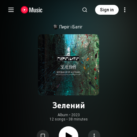
Sign in
Пиріг і Батіг
Зелений
Album
 • 
2023
12 songs
•
38 minutes