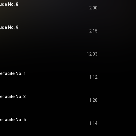
ude No. 8
2:00
ude No. 9
2:15
12:03
e facile No. 1
1:12
e facile No. 3
1:28
e facile No. 5
1:14