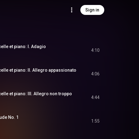
Sign in
lle et piano: I. Adagio
4:10
elle et piano: II. Allegro appassionato
4:06
lle et piano: III. Allegro non troppo
4:44
ude No. 1
1:55