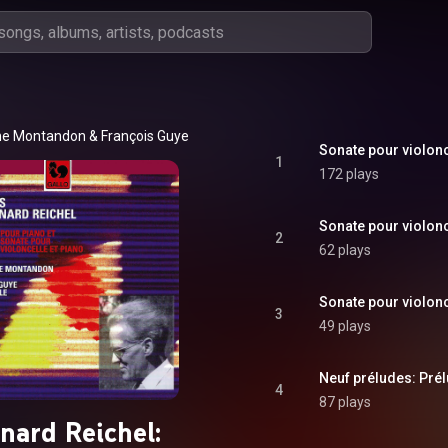
ane Montandon
 & 
François Guye
Sonate pour violonce
1
172 plays
Sonate pour violonc
2
62 plays
Sonate pour violonce
3
49 plays
Neuf préludes: Prél
4
87 plays
nard Reichel: