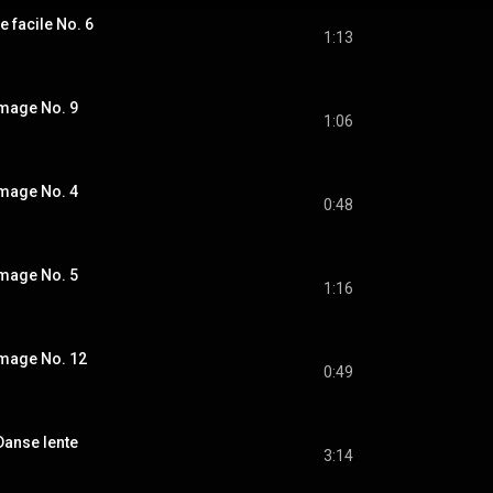
e facile No. 6
1:13
Image No. 9
1:06
Image No. 4
0:48
Image No. 5
1:16
Image No. 12
0:49
 Danse lente
3:14