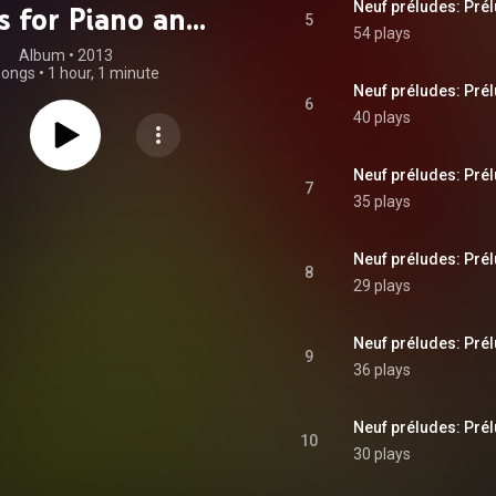
Neuf préludes: Prél
 for Piano and
5
54 plays
ta for Cello &
Album
 • 
2013
songs
•
1 hour, 1 minute
Piano
Neuf préludes: Prél
6
40 plays
Neuf préludes: Prél
7
35 plays
Neuf préludes: Prél
8
29 plays
Neuf préludes: Prél
9
36 plays
Neuf préludes: Prél
10
30 plays