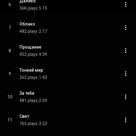
Далеко
6
36K plays
5:19
Облако
7
482 plays
2:17
Прощание
8
452 plays
4:39
Тонкий мир
9
262 plays
1:43
За тебя
10
481 plays
2:04
Свет
11
765 plays
3:22