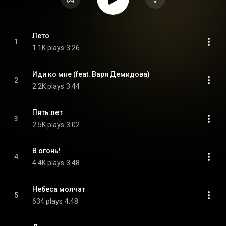
Лето
1
1.1K plays
3:26
Иди ко мне (feat. Варя Демидова)
2
2.2K plays
3:44
Пять лет
3
2.5K plays
3:02
В огонь!
4
4.4K plays
3:48
Небеса молчат
5
634 plays
4:48