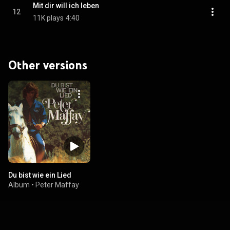
Mit dir will ich leben
12
11K plays
4:40
Other versions
Du bist wie ein Lied
Album
•
Peter Maffay