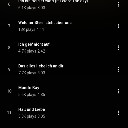
Ich bin dein Freund (If I Were The Sky)
6
6.1K plays
3:03
Welcher Stern steht über uns
7
13K plays
4:11
Ich geb' nicht auf
8
4.7K plays
2:42
Das alles liebe ich an dir
9
7.7K plays
3:03
Mando Bay
10
5.6K plays
4:35
Haß und Liebe
11
3.3K plays
3:05