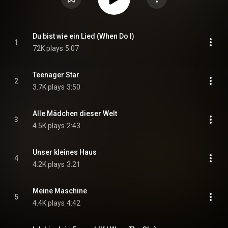
Du bist wie ein Lied (When Do I)
1
72K plays
5:07
Teenager Star
2
3.7K plays
3:50
Alle Mädchen dieser Welt
3
4.5K plays
2:43
Unser kleines Haus
4
4.2K plays
3:21
Meine Maschine
5
4.4K plays
4:42