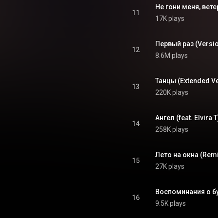
Не гони меня, вете
11
17K plays
Первый раз (Versio
12
8.6M plays
Танцы (Extended Ve
13
220K plays
Ангел (feat. Elvira T
14
258K plays
Лето на окна (Remi
15
27K plays
Воспоминания о бу
16
9.5K plays