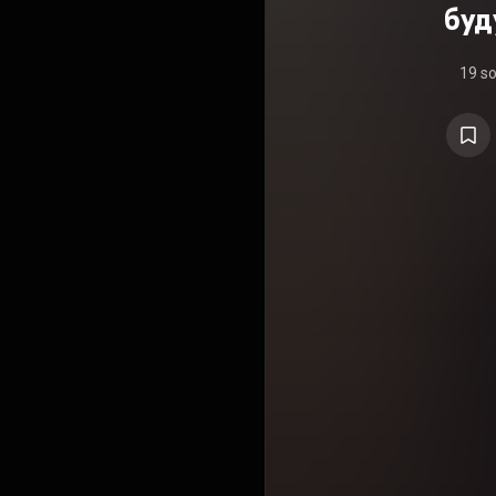
буд
19 s