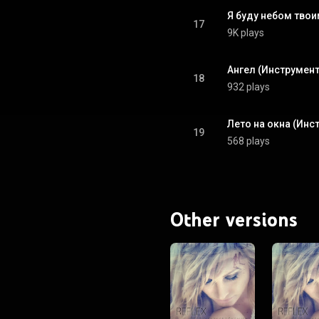
Я буду небом твои
17
9K plays
Ангел (Инструмент
18
932 plays
Лето на окна (Инс
19
568 plays
Other versions