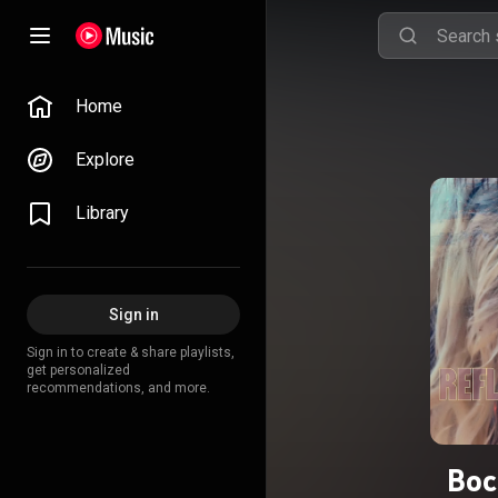
Home
Explore
Library
Sign in
Sign in to create & share playlists,
get personalized
recommendations, and more.
Вос