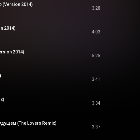
р (Version 2014)
3:28
n 2014)
4:03
rsion 2014)
5:25
)
3:41
x)
3:34
дущем (The Lovers Remix)
3:37