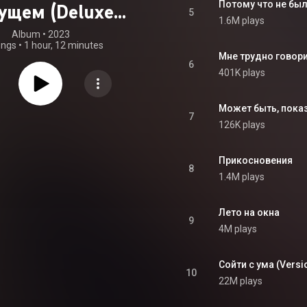
Потому что не было
ущем (Deluxe
5
1.6M plays
Version)
Album
 • 
2023
ongs
•
1 hour, 12 minutes
Мне трудно говори
6
401K plays
Может быть, показ
7
126K plays
Прикосновения
8
1.4M plays
Лето на окна
9
4M plays
Сойти с ума (Versi
10
22M plays