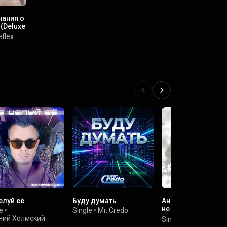
ания о
(Deluxe
flex
елуй её
Буду думать
Ангелы здесь бол
не живут (Dance
e
•
Single
•
Mr. Credo
Version)
ний Холмский
Single
•
Ульяна Kar