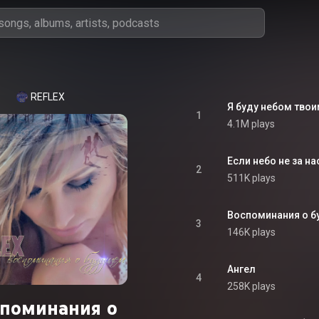
REFLEX
Я буду небом тво
1
4.1M plays
Если небо не за на
2
511K plays
Воспоминания о 
3
146K plays
Ангел
4
258K plays
поминания о