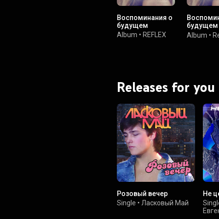
Воспоминания о
Воспомин
будущем
будущем 
Version)
Album
•
REFLEX
Album
•
Re
Releases for you
Розовый вечер
Не ц
Single
•
Ласковый Май
Singl
Евге