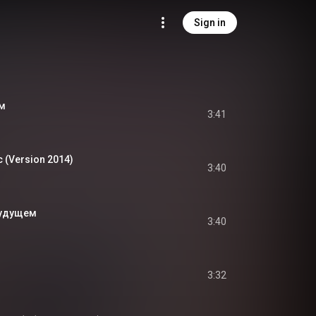
Sign in
им
3:41
с (Version 2014)
3:40
будущем
3:40
3:32