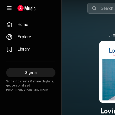
Home
ジ
Explore
Library
Sign in
Sign in to create & share playlists,
get personalized
recommendations, and more.
Lovi