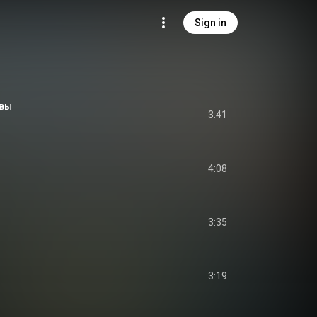
Sign in
квы
3:41
4:08
3:35
3:19