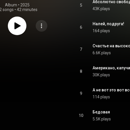
Абсолютно свобо
Album
 • 
2025
5
43K plays
2 songs
•
42 minutes
Налей, подруга!
6
164 plays
Счастье на высок
7
6.6K plays
Американо, капучи
8
30K plays
А не вот это вот вс
9
114 plays
Бедовая
10
5.5K plays