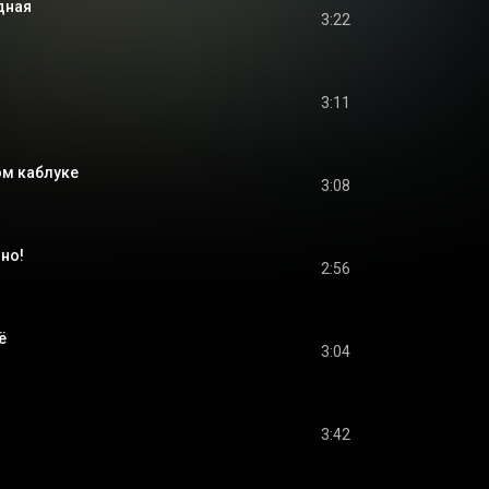
дная
3:22
3:11
ом каблуке
3:08
но!
2:56
ё
3:04
3:42