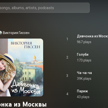
Виктория Гиссен
Девчонка из Мос
1
967 plays
Голуби
2
173 plays
Ча-ча-ча
3
39K plays
Париж
4
43 plays
нка из Москвы