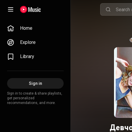
Home
Explore
Library
Sign in
Sign in to create & share playlists,
get personalized
recommendations, and more.
Девчо