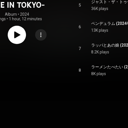
VE IN TOKYO-
5
36K plays
Album
 • 
2024
ngs
•
1 hour, 12 minutes
6
13K plays
7
8.2K plays
8
8K plays