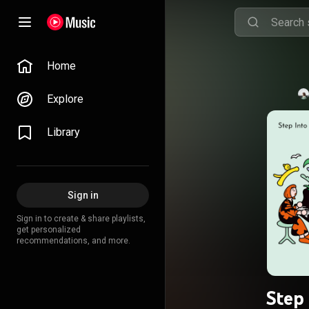
Home
Explore
Library
Sign in
Sign in to create & share playlists,
get personalized
recommendations, and more.
Step 