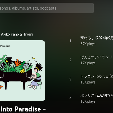
Akiko Yano
 & 
Hiromi
1
67K plays
2
17K plays
3
13K plays
4
16K plays
Into Paradise -