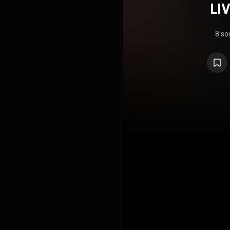
LI
8 so