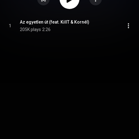
Az egyetlen út (feat. KillT & Kornél)
1
205K plays
2:26